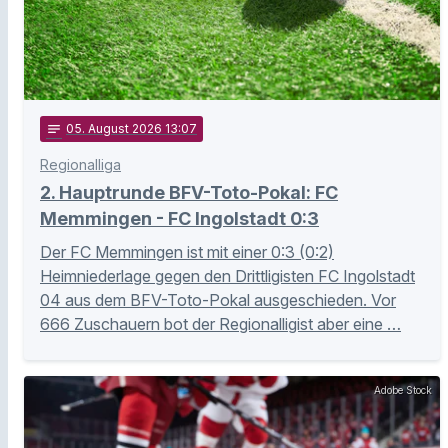
notes
05
. August 2026 13:07
Regionalliga
2. Hauptrunde BFV-Toto-Pokal: FC
Memmingen - FC Ingolstadt 0:3
Der FC Memmingen ist mit einer 0:3 (0:2)
Heimniederlage gegen den Drittligisten FC Ingolstadt
04 aus dem BFV-Toto-Pokal ausgeschieden. Vor
666 Zuschauern bot der Regionalligist aber eine …
Adobe Stock