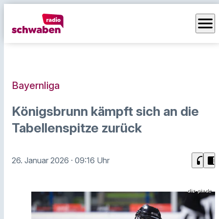
menu
Bayernliga
Königsbrunn kämpft sich an die
Tabellenspitze zurück
headphones
chrome_reader_mode
26. Januar 2026
· 09:16 Uhr
diz-pix.de