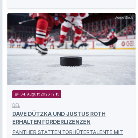
Adobe Stock
notes
04
. August 2026 12:15
DEL
DAVE DÜTZKA UND JUSTUS ROTH
ERHALTEN FÖRDERLIZENZEN
PANTHER STATTEN TORHÜTERTALENTE MIT