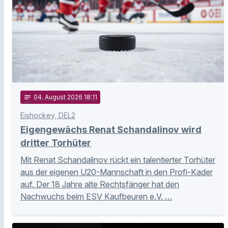
notes
04
. August 2026 18:11
Eishockey, DEL2
Eigengewächs Renat Schandalinov wird
dritter Torhüter
Mit Renat Schandalinov rückt ein talentierter Torhüter
aus der eigenen U20-Mannschaft in den Profi-Kader
auf. Der 18 Jahre alte Rechtsfänger hat den
Nachwuchs beim ESV Kaufbeuren e.V. …