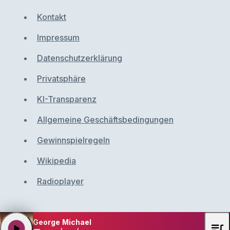
Kontakt
Impressum
Datenschutzerklärung
Privatsphäre
KI-Transparenz
Allgemeine Geschäftsbedingungen
Gewinnspielregeln
Wikipedia
Radioplayer
George Michael
queue_music
play_arrow