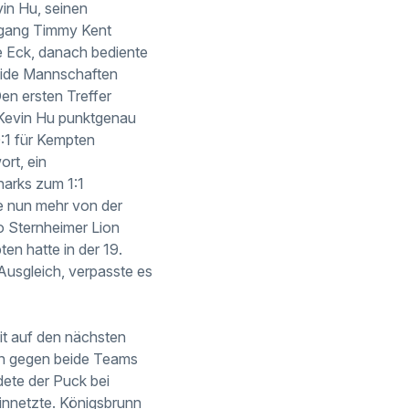
in Hu, seinen
ugang Timmy Kent
e Eck, danach bediente
Beide Mannschaften
en ersten Treffer
n Kevin Hu punktgenau
0:1 für Kempten
rt, ein
harks zum 1:1
te nun mehr von der
o Sternheimer Lion
en hatte in der 19.
 Ausgleich, verpasste es
it auf den nächsten
iten gegen beide Teams
dete der Puck bei
nnetzte. Königsbrunn