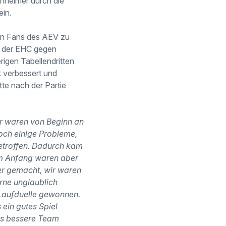
nheimer durch die
in.
en Fans des AEV zu
h der EHC gegen
rigen Tabellendritten
k verbessert und
te nach der Partie
ir waren von Beginn an
noch einige Probleme,
getroffen. Dadurch kam
 Am Anfang waren aber
ser gemacht, wir waren
rne unglaublich
 Laufduelle gewonnen.
 ein gutes Spiel
das bessere Team