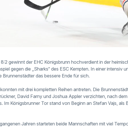
n 8:2 gewinnt der EHC Königsbrunn hochverdient in der heimi
el gegen die „Sharks“ des ESC Kempten. In einer intensiv un
 Brunnenstädter das bessere Ende für sich.
onnten mit drei kompletten Reihen antreten. Die Brunnenstäd
Brückner, David Farny und Joshua Appler verzichten, nach de
. Im Königsbrunner Tor stand von Beginn an Stefan Vajs, als
gangenen Jahren starteten beide Mannschaften mit viel Tempo 