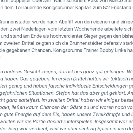
und in doppelter Überzahl. Nach schönem Pass von Marco Ster
n dem Tor lauernde Königsbrunner Kapitän zum 8:2 Endstand e
Brunnenstädter wurde nach Abpfiff von den eigenen und einig
h den zwei Niederlagen vom letzten Wochenende arbeitete sic
e und stand am Ende als hochverdienter Sieger gegen den bishe
 zweiten Drittel zeigten sich die Brunnenstädter defensiv star
die gegebenen Chancen. Königsbrunns Trainer Bobby Linke hat
:
in anderes Gesicht zeigen, das ist uns ganz gut gelungen. W
nd haben Gas gegeben. Im ersten Drittel hatten wir taktisch 
iniert genug und haben falsche individuelle Entscheidungen 
gefährlichen Situationen. Stefan hat das aber gut geklärt.
ht ganz sattelfest. Im zweiten Drittel haben wir einiges bes
pakt, ließen kaum Chancen der Gäste zu und waren nach vo
ten gute Energie auf dem Eis, haben unsere Zweikämpfe und
wollten wir die Partie dosiert runterspielen. Insgesamt war es
der Sieg war verdient, weil wir über sechzig Spielminuten 