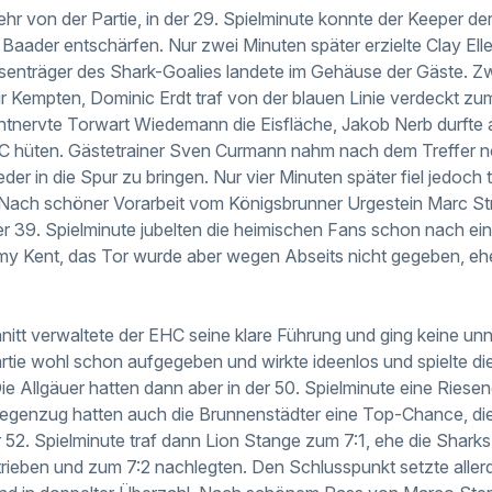
mehr von der Partie, in der 29. Spielminute konnte der Keeper d
aader entschärfen. Nur zwei Minuten später erzielte Clay Elle
senträger des Shark-Goalies landete im Gehäuse der Gäste. Z
 Kempten, Dominic Erdt traf von der blauen Linie verdeckt zum
ntnervte Torwart Wiedemann die Eisfläche, Jakob Nerb durfte 
 hüten. Gästetrainer Sven Curmann nahm nach dem Treffer n
er in die Spur zu bringen. Nur vier Minuten später fiel jedoch
 Nach schöner Vorarbeit vom Königsbrunner Urgestein Marc Str
er 39. Spielminute jubelten die heimischen Fans schon nach e
Kent, das Tor wurde aber wegen Abseits nicht gegeben, ehe e
nitt verwaltete der EHC seine klare Führung und ging keine unn
tie wohl schon aufgegeben und wirkte ideenlos und spielte die 
Die Allgäuer hatten dann aber in der 50. Spielminute eine Ries
Gegenzug hatten auch die Brunnenstädter eine Top-Chance, die
er 52. Spielminute traf dann Lion Stange zum 7:1, ehe die Shark
rieben und zum 7:2 nachlegten. Den Schlusspunkt setzte allerd