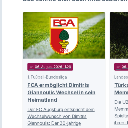
notes
06
. August 2026 11:29
notes
06
1. Fußball-Bundesliga
Landes
FCA ermöglicht Dimitris
Türk
Giannoulis Wechsel in sein
Memm
Heimatland
Die U2
Memmi
Der FC Augsburg entspricht dem
Spielt
Wechselwunsch von Dimitris
ihren 
Giannoulis: Der 30-jährige