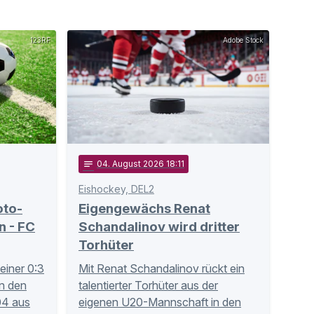
123RF
Adobe Stock
notes
04
. August 2026 18:11
Eishockey, DEL2
oto-
Eigengewächs Renat
 - FC
Schandalinov wird dritter
Torhüter
einer 0:3
Mit Renat Schandalinov rückt ein
n den
talentierter Torhüter aus der
 04 aus
eigenen U20-Mannschaft in den