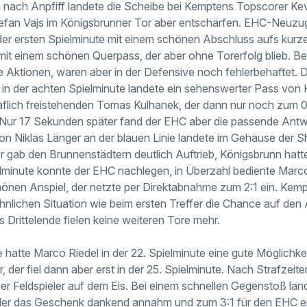
 nach Anpfiff landete die Scheibe bei Kemptens Topscorer Kev
tefan Vajs im Königsbrunner Tor aber entschärfen. EHC-Neuz
 der ersten Spielminute mit einem schönen Abschluss aufs kurz
mit einem schönen Querpass, der aber ohne Torerfolg blieb. 
e Aktionen, waren aber in der Defensive noch fehlerbehaftet. D
, in der achten Spielminute landete ein sehenswerter Pass vo
räflich freistehenden Tomas Kulhanek, der dann nur noch zum 
Nur 17 Sekunden später fand der EHC aber die passende Antwo
 Niklas Länger an der blauen Linie landete im Gehäuse der S
er gab den Brunnenstädtern deutlich Auftrieb, Königsbrunn hat
pielminute konnte der EHC nachlegen, in Überzahl bediente Marc
önen Anspiel, der netzte per Direktabnahme zum 2:1 ein. Kempt
ähnlichen Situation wie beim ersten Treffer die Chance auf den
 Drittelende fielen keine weiteren Tore mehr.
atte Marco Riedel in der 22. Spielminute eine gute Möglichke
, der fiel dann aber erst in der 25. Spielminute. Nach Strafze
ier Feldspieler auf dem Eis. Bei einem schnellen Gegenstoß lan
der das Geschenk dankend annahm und zum 3:1 für den EHC ei