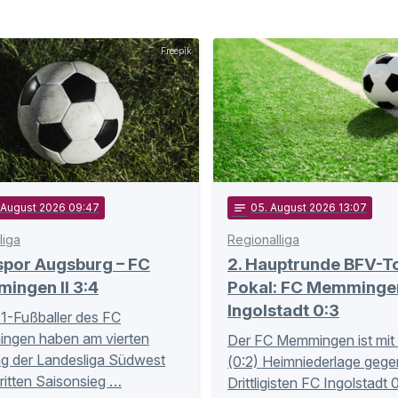
Freepik
. August 2026 09:47
notes
05
. August 2026 13:07
liga
Regionalliga
spor Augsburg – FC
2. Hauptrunde BFV-T
ingen II 3:4
Pokal: FC Memmingen
Ingolstadt 0:3
1-Fußballer des FC
ngen haben am vierten
Der FC Memmingen ist mit 
ag der Landesliga Südwest
(0:2) Heimniederlage gege
dritten Saisonsieg …
Drittligisten FC Ingolstadt