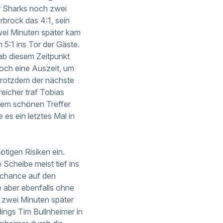
er Sharks noch zwei
rbrock das 4:1, sein
wei Minuten später kam
 5:1 ins Tor der Gäste.
ab diesem Zeitpunkt
och eine Auszeit, um
 trotzdem der nächste
eicher traf Tobias
inem schönen Treffer
s ein letztes Mal in
ötigen Risiken ein.
Scheibe meist tief ins
enchance auf den
 aber ebenfalls ohne
s zwei Minuten später
ings Tim Bullnheimer in