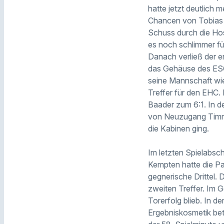
hatte jetzt deutlich 
Chancen von Tobias B
Schuss durch die Ho
es noch schlimmer für
Danach verließ der e
das Gehäuse des ESC
seine Mannschaft wied
Treffer für den EHC.
Baader zum 6:1. In d
von Neuzugang Timmy 
die Kabinen ging.
Im letzten Spielabsch
Kempten hatte die Par
gegnerische Drittel. 
zweiten Treffer. Im 
Torerfolg blieb. In d
Ergebniskosmetik bet