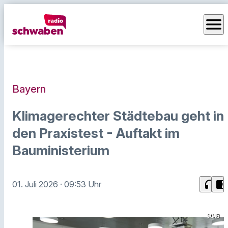
menu
Bayern
Klimagerechter Städtebau geht in
den Praxistest - Auftakt im
Bauministerium
headphones
chrome_reader_mode
01. Juli 2026
· 09:53 Uhr
StMB