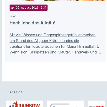
notes
05
. August 2026 12:31
Isny
Hoch lebe das Allgäu!
Mit viel Wissen und Fingerspitzengefühl entstehen
am Stand des Allgäuer Kräuterlandes die
traditionellen Kräuterboschen für Mariä Himmelfahrt.
Wenn sich Kässpatzen und Kräuter, Handwerk und …
Anzeige