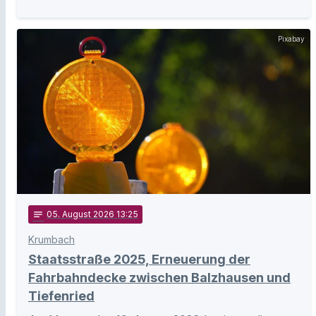
Pixabay
notes
05
. August 2026 13:25
Krumbach
Staatsstraße 2025, Erneuerung der
Fahrbahndecke zwischen Balzhausen und
Tiefenried