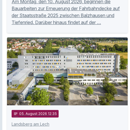
Am Montag, den 10. August 2026, beginnen die
Bauarbeiten zur Erneuerung der Fahrbahndecke auf
der Staatsstraße 2025 zwischen Balzhausen und
Tiefenried. Darüber hinaus findet auf der …
Stadt Landsberg am Lech
notes
05
. August 2026 12:35
Landsberg am Lech