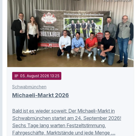
Franzi Bernhauser
notes
05
. August 2026 13:25
Schwabmünchen
Michaeli-Markt 2026
Bald ist es wieder soweit: Der Michaeli-Markt in
Schwabmünchen startet am 24. September 2026!
Sechs Tage lang warten Festzeltstimmung,
Fahrgeschäfte, Marktstände und jede Menge …