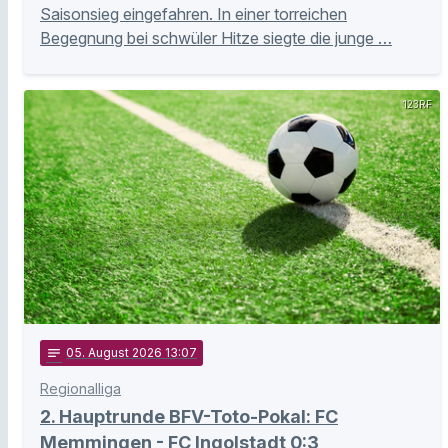
Saisonsieg eingefahren. In einer torreichen
Begegnung bei schwüler Hitze siegte die junge …
123RF
notes
05
. August 2026 13:07
Regionalliga
2. Hauptrunde BFV-Toto-Pokal: FC
Memmingen - FC Ingolstadt 0:3