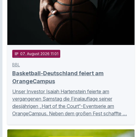
notes
07
. August 2026 11:01
BBL
Basketball-Deutschland feiert am
OrangeCampus
Unser Investor Isaiah Hartenstein feierte am
vergangenen Samstag die Finalauflage seiner
diesjährigen „Hart of the Court“-Eventserie am
OrangeCampus. Neben dem großen Fest schaffte …