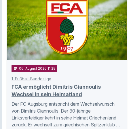
notes
06
. August 2026 11:29
1. Fußball-Bundesliga
FCA ermöglicht Dimitris Giannoulis
Wechsel in sein Heimatland
Der FC Augsburg entspricht dem Wechselwunsch
von Dimitris Giannoulis: Der 30-jährige
Linksverteidiger kehrt in seine Heimat Griechenland
zurück. Er wechselt zum griechischen Spitzenklub …