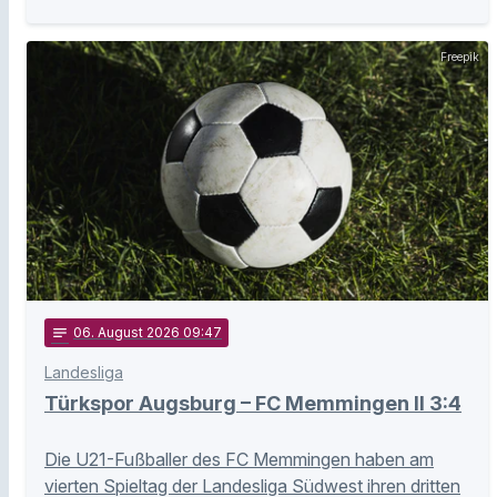
Freepik
notes
06
. August 2026 09:47
Landesliga
Türkspor Augsburg – FC Memmingen II 3:4
Die U21-Fußballer des FC Memmingen haben am
vierten Spieltag der Landesliga Südwest ihren dritten