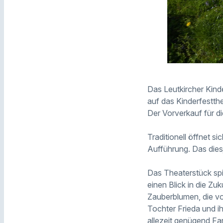
Das Leutkircher Kind
auf das Kinderfestth
Der Vorverkauf für d
Traditionell öffnet s
Aufführung. Das diesj
Das Theaterstück spie
einen Blick in die Zu
Zauberblumen, die vo
Tochter Frieda und i
allezeit genügend Fa