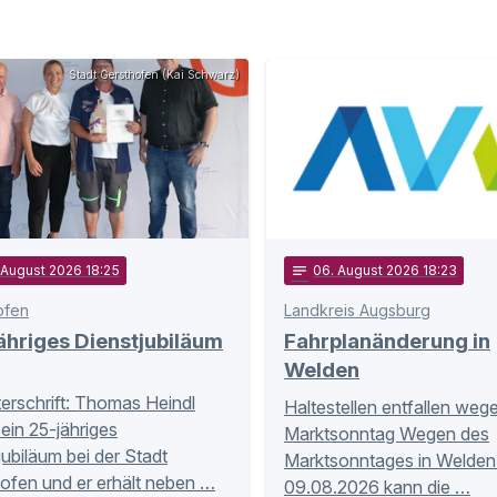
Stadt Gersthofen (Kai Schwarz)
 August 2026 18:25
notes
06
. August 2026 18:23
ofen
Landkreis Augsburg
hriges Dienstjubiläum
Fahrplanänderung in
Welden
terschrift: Thomas Heindl
Haltestellen entfallen weg
sein 25-jähriges
Marktsonntag Wegen des
jubiläum bei der Stadt
Marktsonntages in Welde
ofen und er erhält neben …
09.08.2026 kann die …