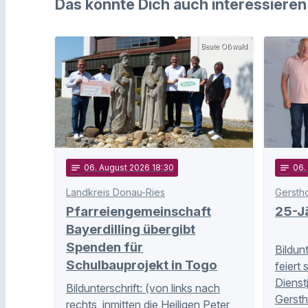
Das könnte Dich auch interessieren
Beate Oßwald
notes
06
. August 2026 18:30
notes
06
.
Landkreis Donau-Ries
Gersth
Pfarreiengemeinschaft
25-Jä
Bayerdilling übergibt
Spenden für
Bildun
Schulbauprojekt in Togo
feiert 
Dienst
Bildunterschrift: (von links nach
Gersth
rechts, inmitten die Heiligen Peter