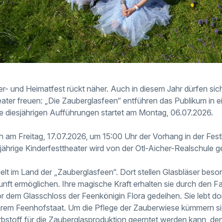
er- und Heimatfest rückt näher. Auch in diesem Jahr dürfen si
eater freuen: „Die Zauberglasfeen“ entführen das Publikum in e
ie diesjährigen Aufführungen startet am Montag, 06.07.2026.
ich am Freitag, 17.07.2026, um 15:00 Uhr der Vorhang in der Festh
ährige Kinderfesttheater wird von der Otl-Aicher-Realschule ge
lt im Land der „Zauberglasfeen“. Dort stellen Glasbläser beson
kunft ermöglichen. Ihre magische Kraft erhalten sie durch den Fa
r dem Glasschloss der Feenkönigin Flora gedeihen. Sie lebt do
hrem Feenhofstaat. Um die Pflege der Zauberwiese kümmern sic
rbstoff für die Zauberglasproduktion geerntet werden kann, d