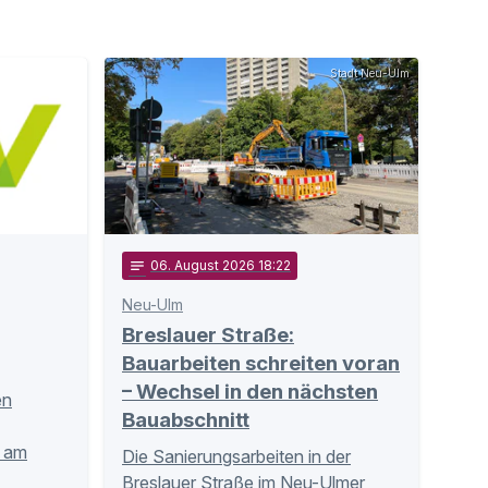
Stadt Neu-Ulm
notes
06
. August 2026 18:22
Neu-Ulm
Breslauer Straße:
Bauarbeiten schreiten voran
– Wechsel in den nächsten
en
Bauabschnitt
n am
Die Sanierungsarbeiten in der
Breslauer Straße im Neu-Ulmer