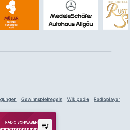
ngungen
Gewinnspielregeln
Wikipedia
Radioplayer
RADIO SCHWABEN
queue_music
ommerprogramm