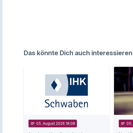
Das könnte Dich auch interessieren
notes
05
. August 2026 18:08
notes
05