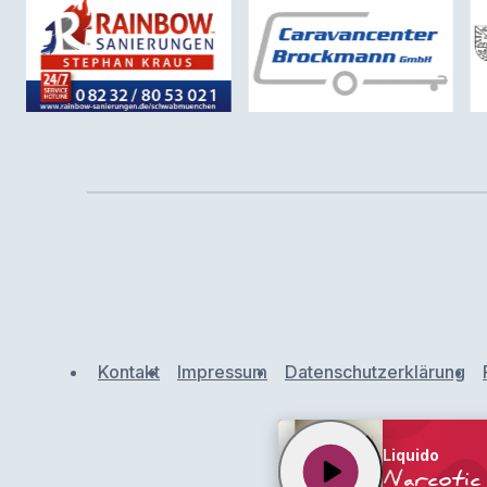
Kontakt
Impressum
Datenschutzerklärung
Liquido
play_arrow
Narcotic