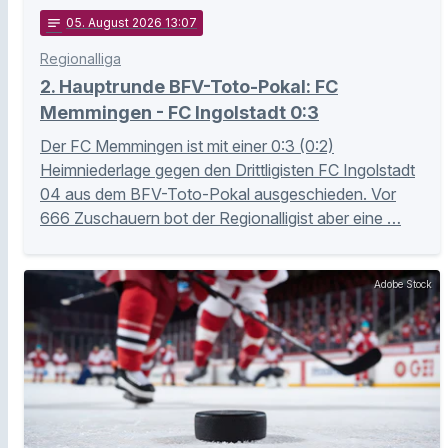
notes
05
. August 2026 13:07
Regionalliga
2. Hauptrunde BFV-Toto-Pokal: FC
Memmingen - FC Ingolstadt 0:3
Der FC Memmingen ist mit einer 0:3 (0:2)
Heimniederlage gegen den Drittligisten FC Ingolstadt
04 aus dem BFV-Toto-Pokal ausgeschieden. Vor
666 Zuschauern bot der Regionalligist aber eine …
Adobe Stock