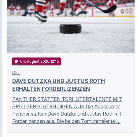
notes
04
. August 2026 12:15
DEL
DAVE DÜTZKA UND JUSTUS ROTH
ERHALTEN FÖRDERLIZENZEN
PANTHER STATTEN TORHÜTERTALENTE MIT
SPIELBERECHTIGUNGEN AUS Die Augsburger
Panther statten Dave Dützka und Justus Roth mit
Förderlizenzen aus. Die beiden Torhütertalente …