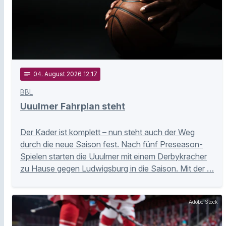
notes
04
. August 2026 12:17
BBL
Uuulmer Fahrplan steht
Der Kader ist komplett – nun steht auch der Weg
durch die neue Saison fest. Nach fünf Preseason-
Spielen starten die Uuulmer mit einem Derbykracher
zu Hause gegen Ludwigsburg in die Saison. Mit der …
Adobe Stock