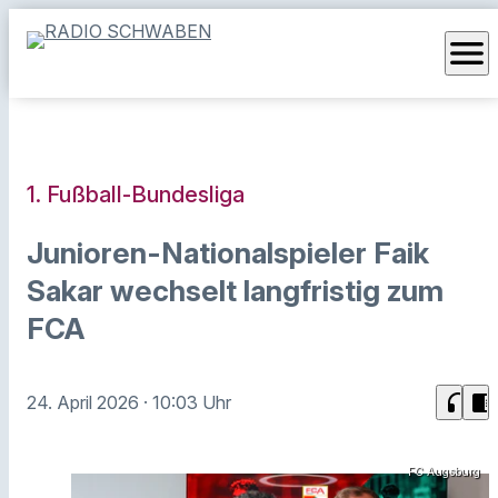
menu
1. Fußball-Bundesliga
Junioren-Nationalspieler Faik
Sakar wechselt langfristig zum
FCA
headphones
chrome_reader_mode
24. April 2026
· 10:03 Uhr
FC Augsburg