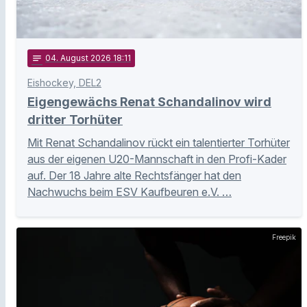
notes
04
. August 2026 18:11
Eishockey, DEL2
Eigengewächs Renat Schandalinov wird
dritter Torhüter
Mit Renat Schandalinov rückt ein talentierter Torhüter
aus der eigenen U20-Mannschaft in den Profi-Kader
auf. Der 18 Jahre alte Rechtsfänger hat den
Nachwuchs beim ESV Kaufbeuren e.V. …
Freepik