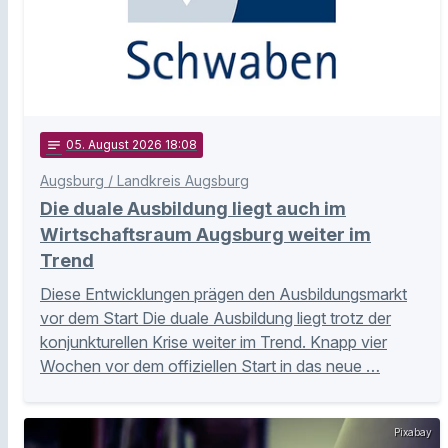
notes
05
. August 2026 18:08
Augsburg / Landkreis Augsburg
Die duale Ausbildung liegt auch im
Wirtschaftsraum Augsburg weiter im
Trend
Diese Entwicklungen prägen den Ausbildungsmarkt
vor dem Start Die duale Ausbildung liegt trotz der
konjunkturellen Krise weiter im Trend. Knapp vier
Wochen vor dem offiziellen Start in das neue …
Pixabay