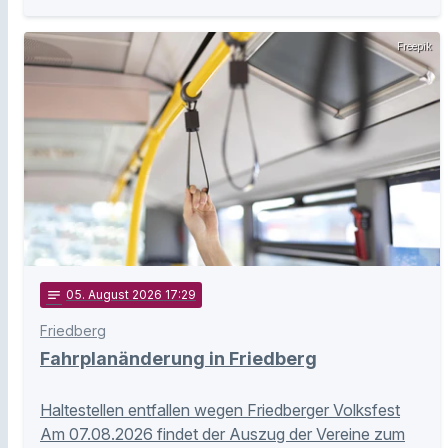
Freepik
notes
05
. August 2026 17:29
Friedberg
Fahrplanänderung in Friedberg
Haltestellen entfallen wegen Friedberger Volksfest
Am 07.08.2026 findet der Auszug der Vereine zum