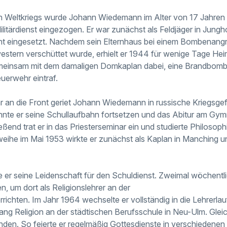
 Weltkriegs wurde Johann Wiedemann im Alter von 17 Jahren
itärdienst eingezogen. Er war zunächst als Feldjäger in Jungho
nt eingesetzt. Nachdem sein Elternhaus bei einem Bombenangri
estern verschüttet wurde, erhielt er 1944 für wenige Tage He
 gemeinsam mit dem damaligen Domkaplan dabei, eine Brandbo
euerwehr eintraf.
r an die Front geriet Johann Wiedemann in russische Kriegsg
nnte er seine Schullaufbahn fortsetzen und das Abitur am Gymn
ßend trat er in das Priesterseminar ein und studierte Philosop
weihe im Mai 1953 wirkte er zunächst als Kaplan in Manching un
 er seine Leidenschaft für den Schuldienst. Zweimal wöchentli
, um dort als Religionslehrer an der
richten. Im Jahr 1964 wechselte er vollständig in die Lehrerla
ang Religion an der städtischen Berufsschule in Neu-Ulm. Gleich
den. So feierte er regelmäßig Gottesdienste in verschiedenen