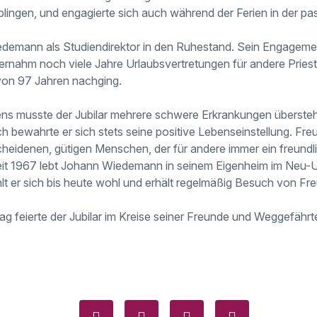
lingen, und engagierte sich auch während der Ferien in der pas
demann als Studiendirektor in den Ruhestand. Sein Engagement
bernahm noch viele Jahre Urlaubsvertretungen für andere Priest
 von 97 Jahren nachging.
ns musste der Jubilar mehrere schwere Erkrankungen übersteh
h bewahrte er sich stets seine positive Lebenseinstellung. Fr
cheidenen, gütigen Menschen, der für andere immer ein freundl
Seit 1967 lebt Johann Wiedemann in seinem Eigenheim im Neu-Ul
hlt er sich bis heute wohl und erhält regelmäßig Besuch von F
ag feierte der Jubilar im Kreise seiner Freunde und Weggefähr