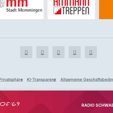
Privatsphäre
KI-Transparenz
Allgemeine Geschäftsbedi
s
Of '69
RADIO SCHWAB