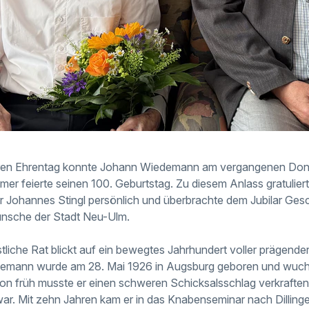
ren Ehrentag konnte Johann Wiedemann am vergangenen Donn
er feierte seinen 100. Geburtstag. Zu diesem Anlass gratulie
r Johannes Stingl persönlich und überbrachte dem Jubilar Ges
ünsche der Stadt Neu-Ulm.
tliche Rat blickt auf ein bewegtes Jahrhundert voller prägende
mann wurde am 28. Mai 1926 in Augsburg geboren und wuchs
n früh musste er einen schweren Schicksalsschlag verkraften:
war. Mit zehn Jahren kam er in das Knabenseminar nach Dilling