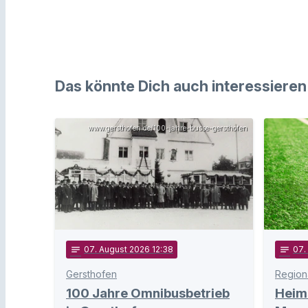
Das könnte Dich auch interessieren
www.gersthofen.de/100-jahre-busse-gersthofen
notes
07
. August 2026 12:38
notes
07
.
Gersthofen
Regiona
100 Jahre Omnibusbetrieb
Heim