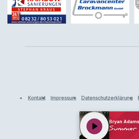
Kontakt
Impressum
Datenschutzerklärung
Bryan Adam
play_arrow
Summer 