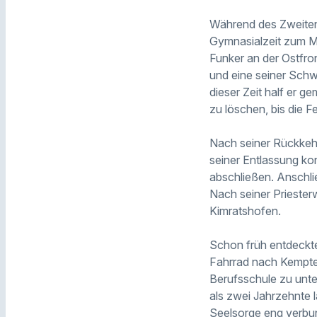
Während des Zweiten
Gymnasialzeit zum Mil
Funker an der Ostfro
und eine seiner Schw
dieser Zeit half er
zu löschen, bis die F
Nach seiner Rückkeh
seiner Entlassung ko
abschließen. Anschlie
Nach seiner Priester
Kimratshofen.
Schon früh entdeckte
Fahrrad nach Kempten
Berufsschule zu unter
als zwei Jahrzehnte l
Seelsorge eng verbun