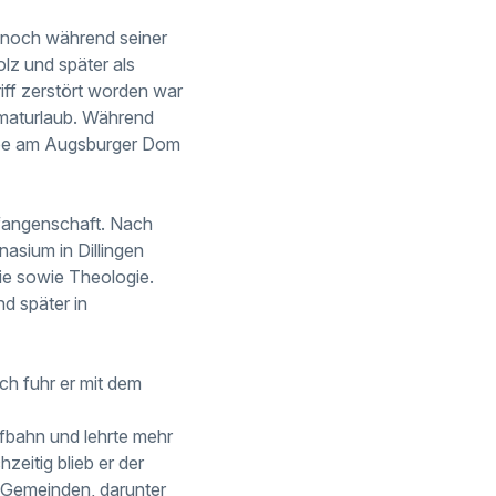
 noch während seiner
lz und später als
ff zerstört worden war
imaturlaub. Während
mbe am Augsburger Dom
efangenschaft. Nach
asium in Dillingen
hie sowie Theologie.
d später in
ch fuhr er mit dem
ufbahn und lehrte mehr
zeitig blieb er der
 Gemeinden, darunter