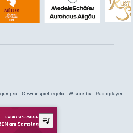
ngungen
Gewinnspielregeln
Wikipedia
Radioplayer
RADIO SCHWABEN
queue_music
EN am Samstag