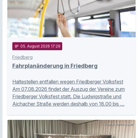
notes
05
. August 2026 17:29
Friedberg
Fahrplanänderung in Friedberg
Haltestellen entfallen wegen Friedberger Volksfest
Am 07.08.2026 findet der Auszug der Vereine zum
Friedberger Volksfest statt. Die Ludwigstraße und
Aichacher Straße werden deshalb von 18.00 bis …
Franzi Bernhauser