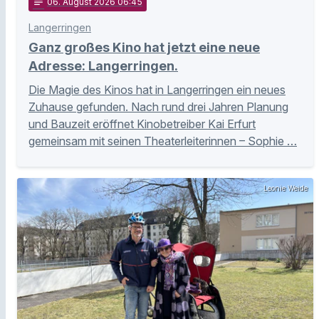
notes
06
. August 2026 06:45
Langerringen
Ganz großes Kino hat jetzt eine neue
Adresse: Langerringen.
Die Magie des Kinos hat in Langerringen ein neues
Zuhause gefunden. Nach rund drei Jahren Planung
und Bauzeit eröffnet Kinobetreiber Kai Erfurt
gemeinsam mit seinen Theaterleiterinnen – Sophie …
Leonie Weide