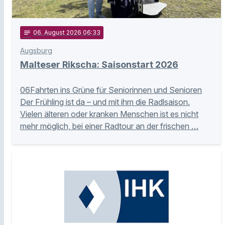
notes
06
. August 2026 06:33
Augsburg
Malteser Rikscha: Saisonstart 2026
06Fahrten ins Grüne für Seniorinnen und Senioren
Der Frühling ist da – und mit ihm die Radlsaison.
Vielen älteren oder kranken Menschen ist es nicht
mehr möglich, bei einer Radtour an der frischen …