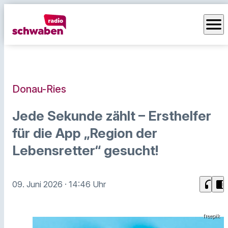
menu
Donau-Ries
Jede Sekunde zählt – Ersthelfer
für die App „Region der
Lebensretter“ gesucht!
headphones
chrome_reader_mode
09. Juni 2026
· 14:46 Uhr
freepik