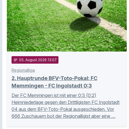
notes
05
. August 2026 13:07
Regionalliga
2. Hauptrunde BFV-Toto-Pokal: FC
Memmingen - FC Ingolstadt 0:3
Der FC Memmingen ist mit einer 0:3 (0:2)
Heimniederlage gegen den Drittligisten FC Ingolstadt
04 aus dem BFV-Toto-Pokal ausgeschieden. Vor
666 Zuschauern bot der Regionalligist aber eine …