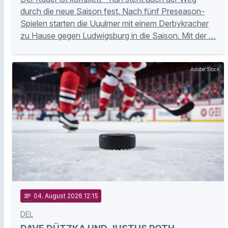
durch die neue Saison fest. Nach fünf Preseason-
Spielen starten die Uuulmer mit einem Derbykracher
zu Hause gegen Ludwigsburg in die Saison. Mit der …
Adobe Stock
notes
04
. August 2026 12:15
DEL