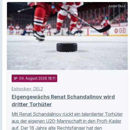
Adobe Stock
notes
04
. August 2026 18:11
Eishockey, DEL2
Eigengewächs Renat Schandalinov wird
dritter Torhüter
Mit Renat Schandalinov rückt ein talentierter Torhüter
aus der eigenen U20-Mannschaft in den Profi-Kader
auf. Der 18 Jahre alte Rechtsfänger hat den