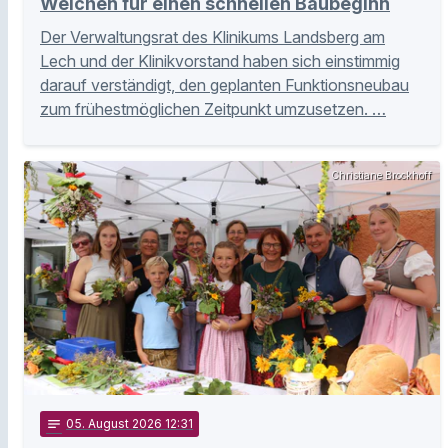
Weichen für einen schnellen Baubeginn
Der Verwaltungsrat des Klinikums Landsberg am
Lech und der Klinikvorstand haben sich einstimmig
darauf verständigt, den geplanten Funktionsneubau
zum frühestmöglichen Zeitpunkt umzusetzen. …
Christiane Brockhoff
notes
05
. August 2026 12:31