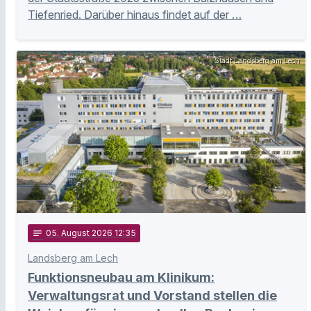
Tiefenried. Darüber hinaus findet auf der …
Stadt Landsberg am Lech
notes
05
. August 2026 12:35
Landsberg am Lech
Funktionsneubau am Klinikum:
Verwaltungsrat und Vorstand stellen die