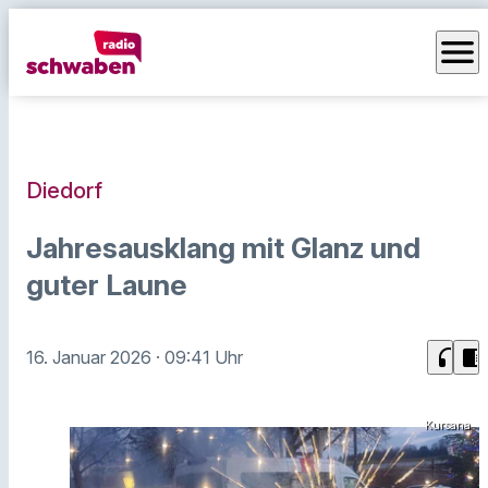
menu
Diedorf
Jahresausklang mit Glanz und
guter Laune
headphones
chrome_reader_mode
16. Januar 2026
· 09:41 Uhr
Kursana