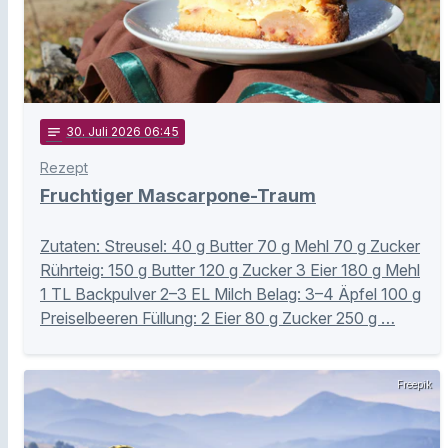
notes
30
. Juli 2026 06:45
Rezept
Fruchtiger Mascarpone-Traum
Zutaten: Streusel: 40 g Butter 70 g Mehl 70 g Zucker
Rührteig: 150 g Butter 120 g Zucker 3 Eier 180 g Mehl
1 TL Backpulver 2–3 EL Milch Belag: 3–4 Äpfel 100 g
Preiselbeeren Füllung: 2 Eier 80 g Zucker 250 g …
Freepik