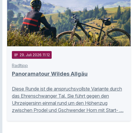
notes
29
. Juli 2026 11:12
Radltipp
Panoramatour Wildes Allgäu
Diese Runde ist die anspruchsvollste Variante durch
das Ehrenschwanger Tal. Sie führt gegen den
Uhrzeigersinn einmal rund um den Höhenzug
zwischen Prodel und Gschwender Horn mit Start- …