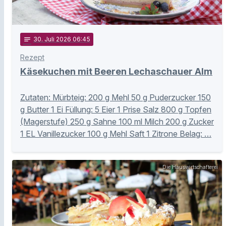
notes
30
. Juli 2026 06:45
Rezept
Käsekuchen mit Beeren Lechaschauer Alm
Zutaten: Mürbteig: 200 g Mehl 50 g Puderzucker 150
g Butter 1 Ei Füllung: 5 Eier 1 Prise Salz 800 g Topfen
(Magerstufe) 250 g Sahne 100 ml Milch 200 g Zucker
1 EL Vanillezucker 100 g Mehl Saft 1 Zitrone Belag: …
Die Hauswirtschafterei