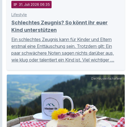
notes
31
. Juli 2026 06:35
Lifestyle
Schlechtes Zeugnis? So könnt ihr euer
Kind unterstützen
Ein schlechtes Zeugnis kann für Kinder und Eltern
erstmal eine Enttäuschung sein. Trotzdem gilt: Ein
paar schwächere Noten sagen nichts darüber aus,
wie klug oder talentiert ein Kind ist. Viel wichtiger …
Die Hauswirtschafterei