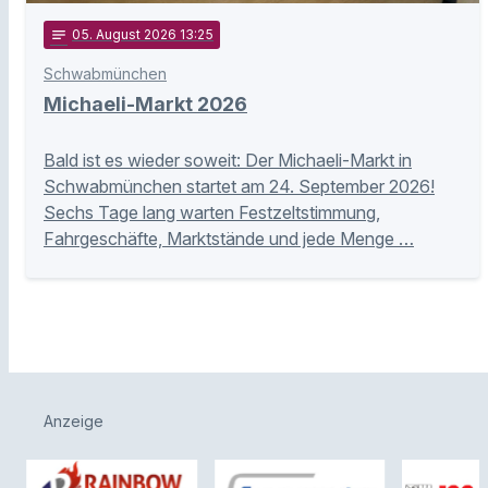
notes
05
. August 2026 13:25
Schwabmünchen
Michaeli-Markt 2026
Bald ist es wieder soweit: Der Michaeli-Markt in
Schwabmünchen startet am 24. September 2026!
Sechs Tage lang warten Festzeltstimmung,
Fahrgeschäfte, Marktstände und jede Menge …
Anzeige