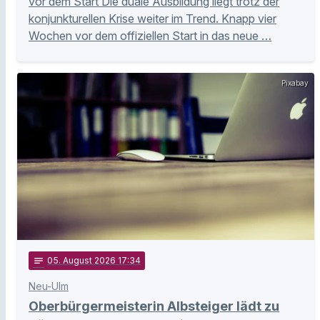
vor dem Start Die duale Ausbildung liegt trotz der
konjunkturellen Krise weiter im Trend. Knapp vier
Wochen vor dem offiziellen Start in das neue …
Pixabay
notes
05
. August 2026 17:34
Neu-Ulm
Oberbürgermeisterin Albsteiger lädt zu