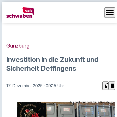
menu
Günzburg
Investition in die Zukunft und
Sicherheit Deffingens
headphones
chrome_reader_mode
17. Dezember 2025
· 09:15 Uhr
Michael Lindner/ Stadt Günzburg