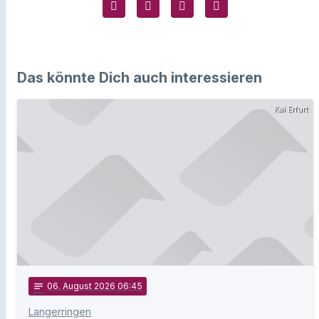
Das könnte Dich auch interessieren
Kai Erfurt
notes
06
. August 2026 06:45
Langerringen