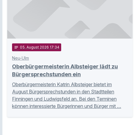
notes
05
. August 2026 17:34
Neu-Ulm
Oberbürgermeisterin Albsteiger lädt zu
Bürgersprechstunden ein
Oberbürgermeisterin Katrin Albsteiger bietet im
August Bürgersprechstunden in den Stadtteilen
Finningen und Ludwigsfeld an. Bei den Terminen
können interessierte Bürgerinnen und Bürger mit …