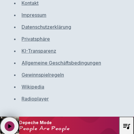
Kontakt
Impressum
Datenschutzerklärung
Privatsphäre
KI-Transparenz
Allgemeine Geschäftsbedingungen
Gewinnspielregeln
Wikipedia
Radioplayer
Depeche Mode
queue_music
play_arrow
People Are People