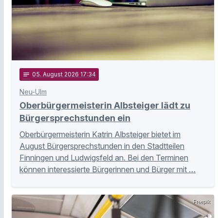
notes
05
. August 2026 17:34
Neu-Ulm
Oberbürgermeisterin Albsteiger lädt zu
Bürgersprechstunden ein
Oberbürgermeisterin Katrin Albsteiger bietet im
August Bürgersprechstunden in den Stadtteilen
Finningen und Ludwigsfeld an. Bei den Terminen
können interessierte Bürgerinnen und Bürger mit …
Freepik