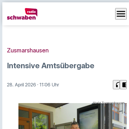
menu
Zusmarshausen
Intensive Amtsübergabe
headphones
chrome_reader_mode
28. April 2026
· 11:06 Uhr
Markt Zusmarshausen