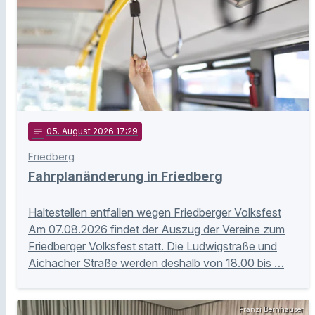
notes
05
. August 2026 17:29
Friedberg
Fahrplanänderung in Friedberg
Haltestellen entfallen wegen Friedberger Volksfest
Am 07.08.2026 findet der Auszug der Vereine zum
Friedberger Volksfest statt. Die Ludwigstraße und
Aichacher Straße werden deshalb von 18.00 bis …
Franzi Bernhauser