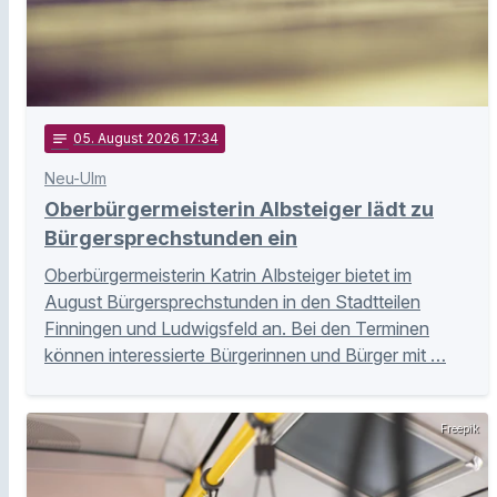
notes
05
. August 2026 17:34
Neu-Ulm
Oberbürgermeisterin Albsteiger lädt zu
Bürgersprechstunden ein
Oberbürgermeisterin Katrin Albsteiger bietet im
August Bürgersprechstunden in den Stadtteilen
Finningen und Ludwigsfeld an. Bei den Terminen
können interessierte Bürgerinnen und Bürger mit …
Freepik