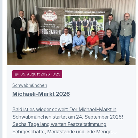
notes
05
. August 2026 13:25
Schwabmünchen
Michaeli-Markt 2026
Bald ist es wieder soweit: Der Michaeli-Markt in
Schwabmünchen startet am 24. September 2026!
Sechs Tage lang warten Festzeltstimmung,
Fahrgeschäfte, Marktstände und jede Menge …