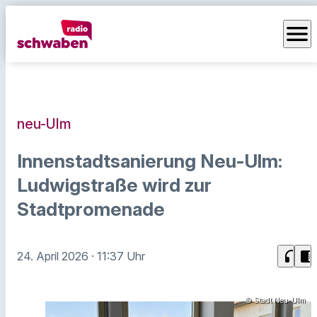
menu
neu-Ulm
Innenstadtsanierung Neu-Ulm:
Ludwigstraße wird zur
Stadtpromenade
headphones
chrome_reader_mode
24. April 2026
· 11:37 Uhr
© Stadt Neu-Ulm