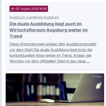
notes
05
. August 2026 18:08
Augsburg / Landkreis Augsburg
Die duale Ausbildung liegt auch im
Wirtschaftsraum Augsburg weiter im
Trend
Diese Entwicklungen prägen den Ausbildungsmarkt
vor dem Start Die duale Ausbildung liegt trotz der
konjunkturellen Krise weiter im Trend. Knapp vier
Wochen vor dem offiziellen Start in das neue …
Pixabay