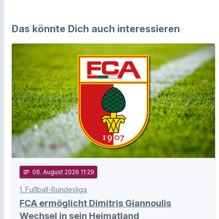
Das könnte Dich auch interessieren
notes
06
. August 2026 11:29
1. Fußball-Bundesliga
FCA ermöglicht Dimitris Giannoulis
Wechsel in sein Heimatland