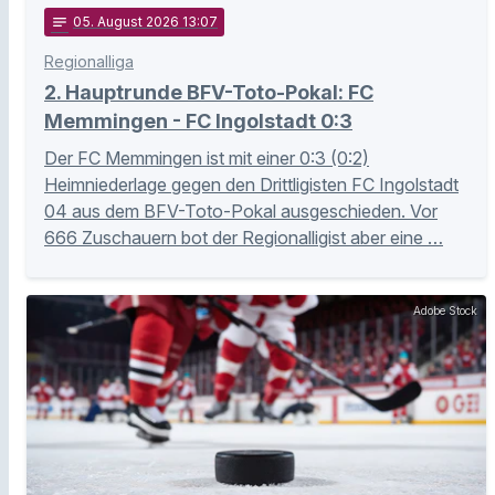
notes
05
. August 2026 13:07
Regionalliga
2. Hauptrunde BFV-Toto-Pokal: FC
Memmingen - FC Ingolstadt 0:3
Der FC Memmingen ist mit einer 0:3 (0:2)
Heimniederlage gegen den Drittligisten FC Ingolstadt
04 aus dem BFV-Toto-Pokal ausgeschieden. Vor
666 Zuschauern bot der Regionalligist aber eine …
Adobe Stock