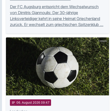
Der FC Augsburg entspricht dem Wechselwunsch
von Dimitris Giannoulis: Der 30-jährige
Linksverteidiger kehrt in seine Heimat Griechenland
zurück. Er wechselt zum griechischen Spitzenklub …
Freepik
notes
06
. August 2026 09:47