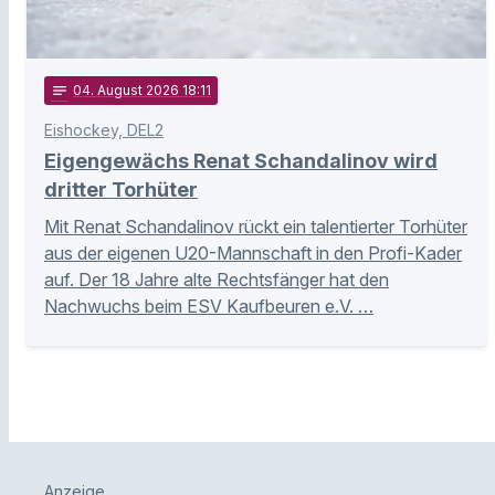
notes
04
. August 2026 18:11
Eishockey, DEL2
Eigengewächs Renat Schandalinov wird
dritter Torhüter
Mit Renat Schandalinov rückt ein talentierter Torhüter
aus der eigenen U20-Mannschaft in den Profi-Kader
auf. Der 18 Jahre alte Rechtsfänger hat den
Nachwuchs beim ESV Kaufbeuren e.V. …
Anzeige