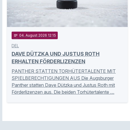
notes
04
. August 2026 12:15
DEL
DAVE DÜTZKA UND JUSTUS ROTH
ERHALTEN FÖRDERLIZENZEN
PANTHER STATTEN TORHÜTERTALENTE MIT
SPIELBERECHTIGUNGEN AUS Die Augsburger
Panther statten Dave Dützka und Justus Roth mit
Förderlizenzen aus. Die beiden Torhütertalente …