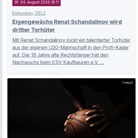
notes
04
. August 2026 18:11
Eishockey, DEL2
Eigengewächs Renat Schandalinov wird
dritter Torhüter
Mit Renat Schandalinov rückt ein talentierter Torhüter
aus der eigenen U20-Mannschaft in den Profi-Kader
auf. Der 18 Jahre alte Rechtsfänger hat den
Nachwuchs beim ESV Kaufbeuren e.V. …
Freepik