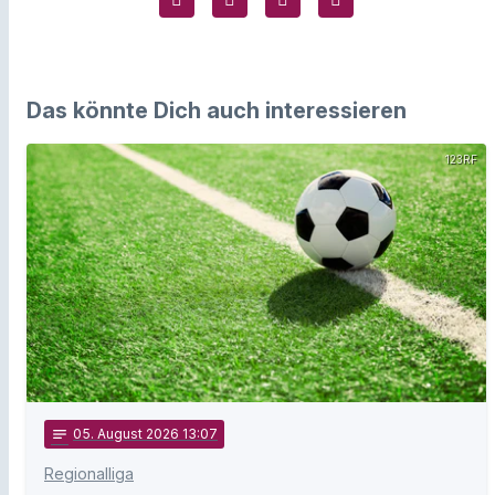
Das könnte Dich auch interessieren
123RF
notes
05
. August 2026 13:07
Regionalliga