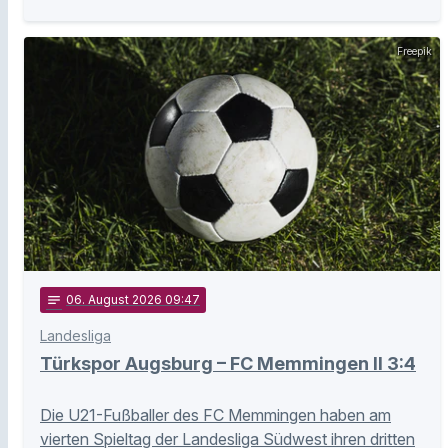
Freepik
notes
06
. August 2026 09:47
Landesliga
Türkspor Augsburg – FC Memmingen II 3:4
Die U21-Fußballer des FC Memmingen haben am
vierten Spieltag der Landesliga Südwest ihren dritten