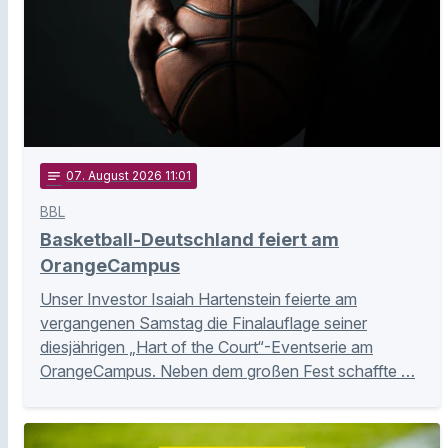
notes
07
. August 2026 11:01
BBL
Basketball-Deutschland feiert am
OrangeCampus
Unser Investor Isaiah Hartenstein feierte am
vergangenen Samstag die Finalauflage seiner
diesjährigen „Hart of the Court“-Eventserie am
OrangeCampus. Neben dem großen Fest schaffte …