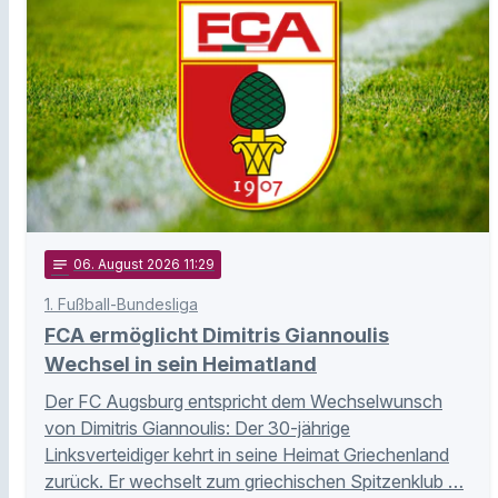
notes
06
. August 2026 11:29
1. Fußball-Bundesliga
FCA ermöglicht Dimitris Giannoulis
Wechsel in sein Heimatland
Der FC Augsburg entspricht dem Wechselwunsch
von Dimitris Giannoulis: Der 30-jährige
Linksverteidiger kehrt in seine Heimat Griechenland
zurück. Er wechselt zum griechischen Spitzenklub …