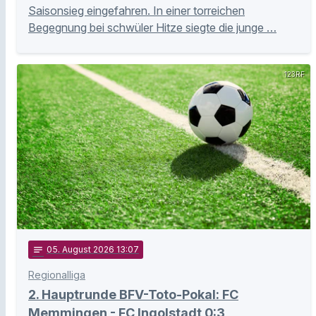
Saisonsieg eingefahren. In einer torreichen
Begegnung bei schwüler Hitze siegte die junge …
123RF
notes
05
. August 2026 13:07
Regionalliga
2. Hauptrunde BFV-Toto-Pokal: FC
Memmingen - FC Ingolstadt 0:3