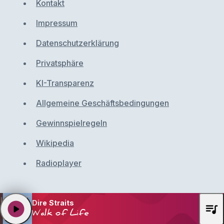
Kontakt
Impressum
Datenschutzerklärung
Privatsphäre
KI-Transparenz
Allgemeine Geschäftsbedingungen
Gewinnspielregeln
Wikipedia
Radioplayer
Dire Straits
queue_music
play_arrow
Walk of Life