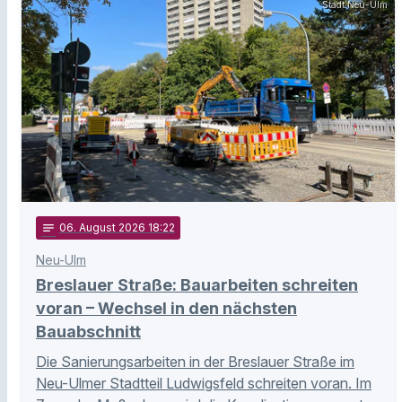
Stadt Neu-Ulm
notes
06
. August 2026 18:22
Neu-Ulm
Breslauer Straße: Bauarbeiten schreiten
voran – Wechsel in den nächsten
Bauabschnitt
Die Sanierungsarbeiten in der Breslauer Straße im
Neu-Ulmer Stadtteil Ludwigsfeld schreiten voran. Im