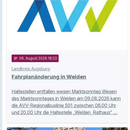
notes
06
. August 2026 18:23
Landkreis Augsburg
Fahrplanänderung in Welden
Haltestellen entfallen wegen Marktsonntag Wegen
des Marktsonntages in Welden am 09.08.2026 kann
die AVV-Regionalbuslinie 501 zwischen 06.00 Uhr
und 20.00 Uhr die Haltestelle „Welden, Rathaus“ …