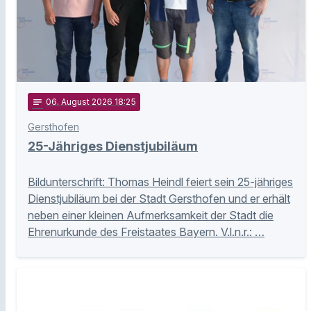
notes
06
. August 2026 18:25
Gersthofen
25-Jähriges Dienstjubiläum
Bildunterschrift: Thomas Heindl feiert sein 25-jähriges
Dienstjubiläum bei der Stadt Gersthofen und er erhält
neben einer kleinen Aufmerksamkeit der Stadt die
Ehrenurkunde des Freistaates Bayern. V.l.n.r.: …