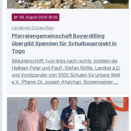
notes
06
. August 2026 18:30
Landkreis Donau-Ries
Pfarreiengemeinschaft Bayerdilling
übergibt Spenden für Schulbauprojekt in
Togo
Bildunterschrift: (von links nach rechts, inmitten die
Heiligen Peter und Paul): Stefan Rößle, Landrat a.D.
und Vorsitzender von 1000 Schulen für unsere Welt
e.V., Pfarrer Dr. Joseph Afatchao, Bürgermeister …
Stadt Gersthofen (Kai Schwarz)