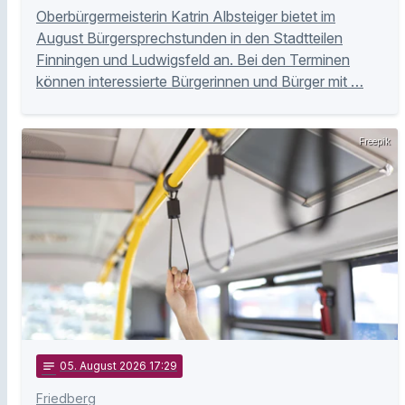
Oberbürgermeisterin Katrin Albsteiger bietet im
August Bürgersprechstunden in den Stadtteilen
Finningen und Ludwigsfeld an. Bei den Terminen
können interessierte Bürgerinnen und Bürger mit …
Freepik
notes
05
. August 2026 17:29
Friedberg