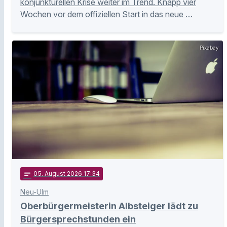
konjunkturellen Krise weiter im Trend. Knapp vier
Wochen vor dem offiziellen Start in das neue …
Pixabay
notes
05
. August 2026 17:34
Neu-Ulm
Oberbürgermeisterin Albsteiger lädt zu
Bürgersprechstunden ein