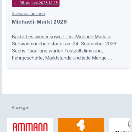
notes
05
. August 2026 13:25
Schwabmünchen
Michaeli-Markt 2026
Bald ist es wieder soweit: Der Michaeli-Markt in
Schwabmünchen startet am 24. September 2026!
Sechs Tage lang warten Festzeltstimmung,
Fahrgeschäfte, Marktstände und jede Menge …
Anzeige