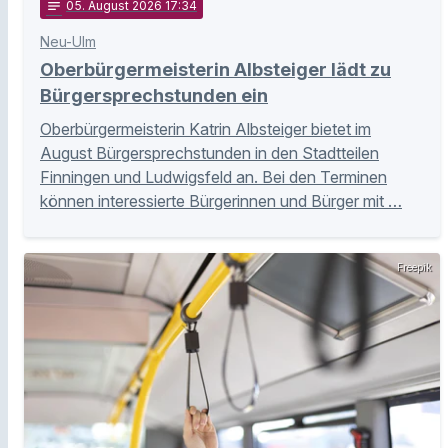
notes
05
. August 2026 17:34
Neu-Ulm
Oberbürgermeisterin Albsteiger lädt zu
Bürgersprechstunden ein
Oberbürgermeisterin Katrin Albsteiger bietet im
August Bürgersprechstunden in den Stadtteilen
Finningen und Ludwigsfeld an. Bei den Terminen
können interessierte Bürgerinnen und Bürger mit …
Freepik