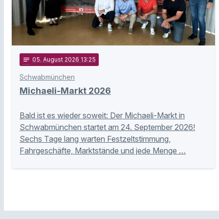
notes
05
. August 2026 13:25
Schwabmünchen
Michaeli-Markt 2026
Bald ist es wieder soweit: Der Michaeli-Markt in
Schwabmünchen startet am 24. September 2026!
Sechs Tage lang warten Festzeltstimmung,
Fahrgeschäfte, Marktstände und jede Menge …