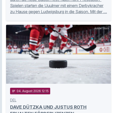
Spielen starten die Uuulmer mit einem Derbykracher
zu Hause gegen Ludwigsburg in die Saison. Mit der …
Adobe Stock
notes
04
. August 2026 12:15
DEL
DAVE DÜTZKA UND JUSTUS ROTH