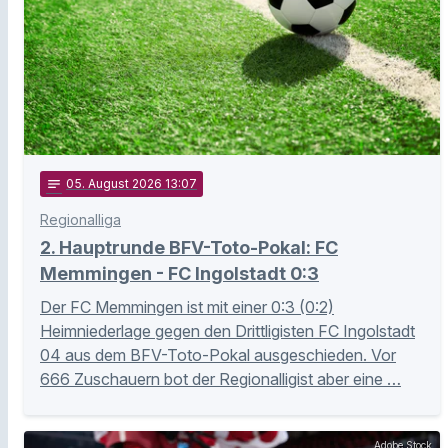
notes
05
. August 2026 13:07
Regionalliga
2. Hauptrunde BFV-Toto-Pokal: FC
Memmingen - FC Ingolstadt 0:3
Der FC Memmingen ist mit einer 0:3 (0:2)
Heimniederlage gegen den Drittligisten FC Ingolstadt
04 aus dem BFV-Toto-Pokal ausgeschieden. Vor
666 Zuschauern bot der Regionalligist aber eine …
Adobe Stock