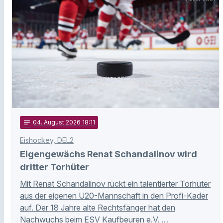
notes
04
. August 2026 18:11
Eishockey, DEL2
Eigengewächs Renat Schandalinov wird
dritter Torhüter
Mit Renat Schandalinov rückt ein talentierter Torhüter
aus der eigenen U20-Mannschaft in den Profi-Kader
auf. Der 18 Jahre alte Rechtsfänger hat den
Nachwuchs beim ESV Kaufbeuren e.V. …