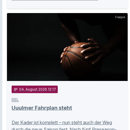
Freepik
notes
04
. August 2026 12:17
BBL
Uuulmer Fahrplan steht
Der Kader ist komplett – nun steht auch der Weg
durch die neue Saison fest. Nach fünf Preseason-