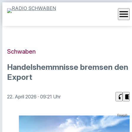
menu
Schwaben
Handelshemmnisse bremsen den
Export
headphones
chrome_reader_mode
22. April 2026
· 09:21 Uhr
Freepik