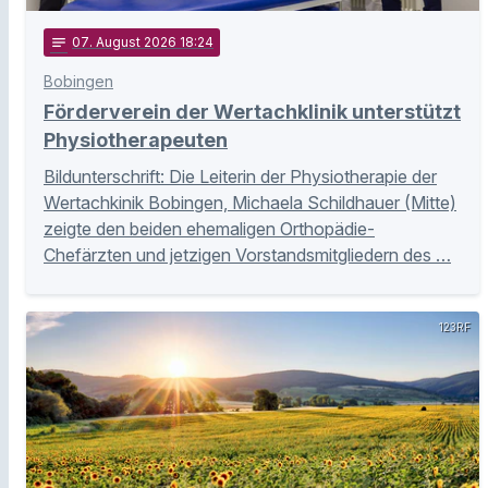
notes
07
. August 2026 18:24
Bobingen
Förderverein der Wertachklinik unterstützt
Physiotherapeuten
Bildunterschrift: Die Leiterin der Physiotherapie der
Wertachkinik Bobingen, Michaela Schildhauer (Mitte)
zeigte den beiden ehemaligen Orthopädie-
Chefärzten und jetzigen Vorstandsmitgliedern des …
123RF