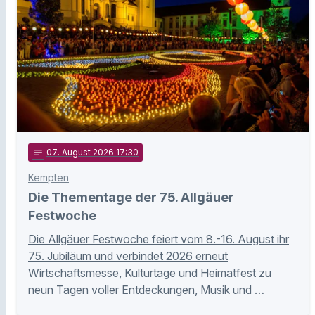
notes
07
. August 2026 17:30
Kempten
Die Thementage der 75. Allgäuer
Festwoche
Die Allgäuer Festwoche feiert vom 8.-16. August ihr
75. Jubiläum und verbindet 2026 erneut
Wirtschaftsmesse, Kulturtage und Heimatfest zu
neun Tagen voller Entdeckungen, Musik und …