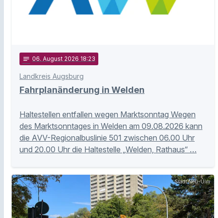
notes
06
. August 2026 18:23
Landkreis Augsburg
Fahrplanänderung in Welden
Haltestellen entfallen wegen Marktsonntag Wegen
des Marktsonntages in Welden am 09.08.2026 kann
die AVV-Regionalbuslinie 501 zwischen 06.00 Uhr
und 20.00 Uhr die Haltestelle „Welden, Rathaus“ …
Stadt Neu-Ulm