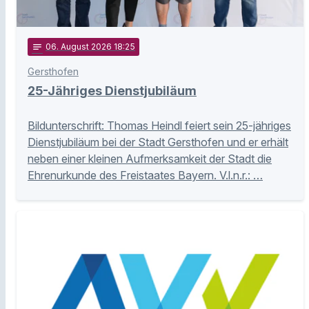
notes
06
. August 2026 18:25
Gersthofen
25-Jähriges Dienstjubiläum
Bildunterschrift: Thomas Heindl feiert sein 25-jähriges
Dienstjubiläum bei der Stadt Gersthofen und er erhält
neben einer kleinen Aufmerksamkeit der Stadt die
Ehrenurkunde des Freistaates Bayern. V.l.n.r.: …