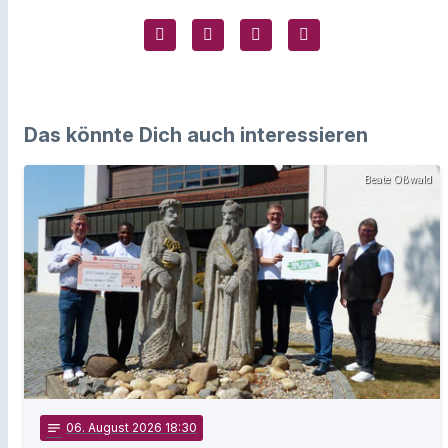
Das könnte Dich auch interessieren
Beate Oßwald
notes
06
. August 2026 18:30