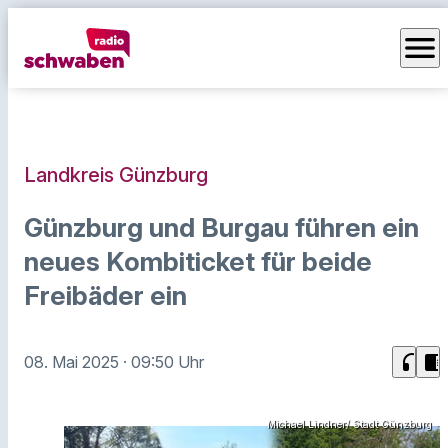
menu
Landkreis Günzburg
Günzburg und Burgau führen ein
neues Kombiticket für beide
Freibäder ein
headphones
chrome_reader_mode
08. Mai 2025
· 09:50 Uhr
Michael Lindner/ Stadt Günzburg