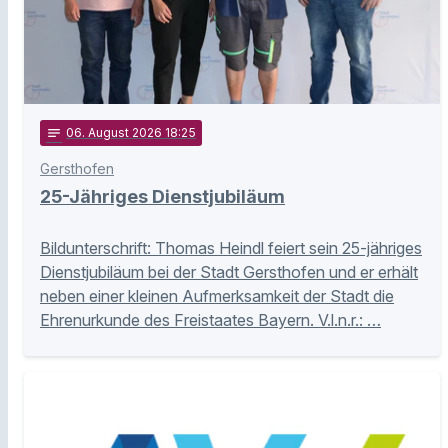
notes
06
. August 2026 18:25
Gersthofen
25-Jähriges Dienstjubiläum
Bildunterschrift: Thomas Heindl feiert sein 25-jähriges
Dienstjubiläum bei der Stadt Gersthofen und er erhält
neben einer kleinen Aufmerksamkeit der Stadt die
Ehrenurkunde des Freistaates Bayern. V.l.n.r.: …