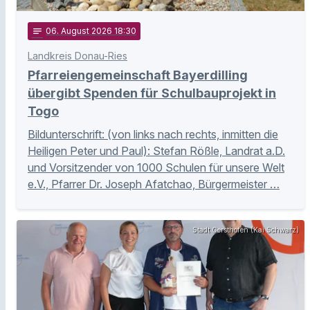
notes
06
. August 2026 18:30
Landkreis Donau-Ries
Pfarreiengemeinschaft Bayerdilling
übergibt Spenden für Schulbauprojekt in
Togo
Bildunterschrift: (von links nach rechts, inmitten die
Heiligen Peter und Paul): Stefan Rößle, Landrat a.D.
und Vorsitzender von 1000 Schulen für unsere Welt
e.V., Pfarrer Dr. Joseph Afatchao, Bürgermeister …
Stadt Gersthofen (Kai Schwarz)