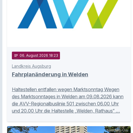
notes
06
. August 2026 18:23
Landkreis Augsburg
Fahrplanänderung in Welden
Haltestellen entfallen wegen Marktsonntag Wegen
des Marktsonntages in Welden am 09.08.2026 kann
die AVV-Regionalbuslinie 501 zwischen 06.00 Uhr
und 20.00 Uhr die Haltestelle „Welden, Rathaus“ …
Stadt Neu-Ulm