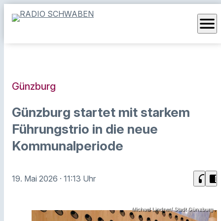
menu
Günzburg
Günzburg startet mit starkem
Führungstrio in die neue
Kommunalperiode
headphones
chrome_reader_mode
19. Mai 2026
· 11:13 Uhr
Michael Lindner/ Stadt Günzburg