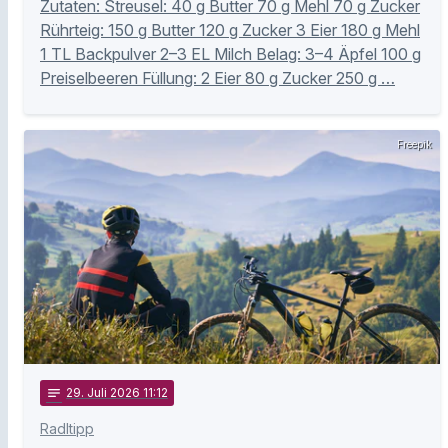
Zutaten: Streusel: 40 g Butter 70 g Mehl 70 g Zucker
Rührteig: 150 g Butter 120 g Zucker 3 Eier 180 g Mehl
1 TL Backpulver 2–3 EL Milch Belag: 3–4 Äpfel 100 g
Preiselbeeren Füllung: 2 Eier 80 g Zucker 250 g …
Freepik
notes
29
. Juli 2026 11:12
Radltipp