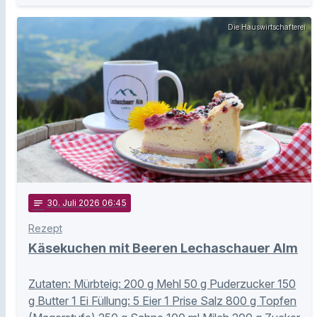
Die Hauswirtschafterei
notes
30
. Juli 2026 06:45
Rezept
Käsekuchen mit Beeren Lechaschauer Alm
Zutaten: Mürbteig: 200 g Mehl 50 g Puderzucker 150
g Butter 1 Ei Füllung: 5 Eier 1 Prise Salz 800 g Topfen