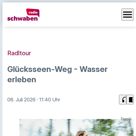
menu
Radltour
Glücksseen-Weg - Wasser
erleben
headphones
chrome_reader_mode
08. Juli 2026
· 11:40 Uhr
Freepik