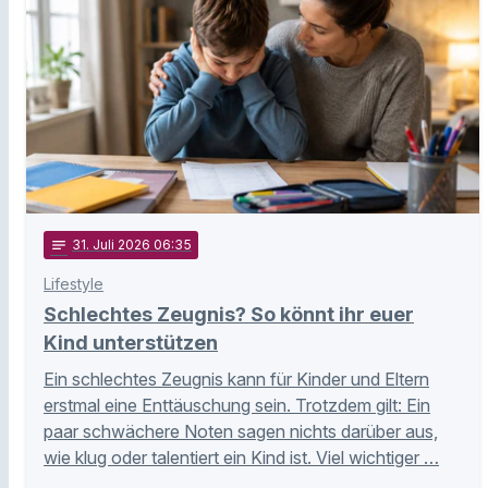
notes
31
. Juli 2026 06:35
Lifestyle
Schlechtes Zeugnis? So könnt ihr euer
Kind unterstützen
Ein schlechtes Zeugnis kann für Kinder und Eltern
erstmal eine Enttäuschung sein. Trotzdem gilt: Ein
paar schwächere Noten sagen nichts darüber aus,
wie klug oder talentiert ein Kind ist. Viel wichtiger …