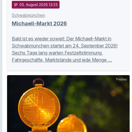
notes
05
. August 2026 13:25
Schwabmünchen
Michaeli-Markt 2026
Bald ist es wieder soweit: Der Michaeli-Markt in
Schwabmünchen startet am 24. September 2026!
Sechs Tage lang warten Festzeltstimmung,
Fahrgeschäfte, Marktstände und jede Menge …
Pixabay