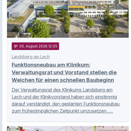
notes
05
. August 2026 12:35
Landsberg am Lech
Funktionsneubau am Klinikum:
Verwaltungsrat und Vorstand stellen die
Weichen für einen schnellen Baubeginn
Der Verwaltungsrat des Klinikums Landsberg am
Lech und der Klinikvorstand haben sich einstimmig
darauf verständigt, den geplanten Funktionsneubau
zum frühestmöglichen Zeitpunkt umzusetzen. …
Christiane Brockhoff