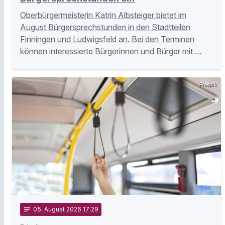
Oberbürgermeisterin Katrin Albsteiger bietet im
August Bürgersprechstunden in den Stadtteilen
Finningen und Ludwigsfeld an. Bei den Terminen
können interessierte Bürgerinnen und Bürger mit …
Freepik
notes
05
. August 2026 17:29