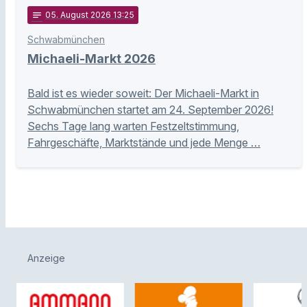
notes
05
. August 2026 13:25
Schwabmünchen
Michaeli-Markt 2026
Bald ist es wieder soweit: Der Michaeli-Markt in
Schwabmünchen startet am 24. September 2026!
Sechs Tage lang warten Festzeltstimmung,
Fahrgeschäfte, Marktstände und jede Menge …
Anzeige