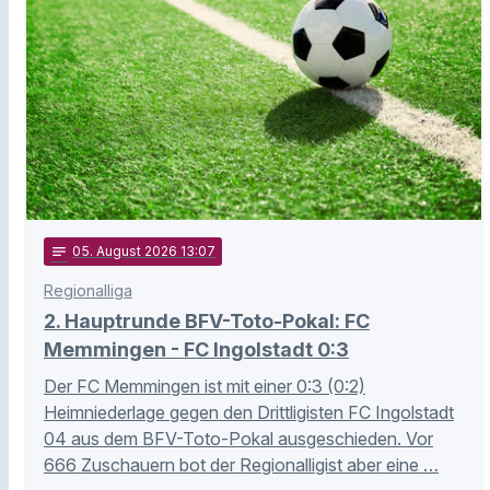
notes
05
. August 2026 13:07
Regionalliga
2. Hauptrunde BFV-Toto-Pokal: FC
Memmingen - FC Ingolstadt 0:3
Der FC Memmingen ist mit einer 0:3 (0:2)
Heimniederlage gegen den Drittligisten FC Ingolstadt
04 aus dem BFV-Toto-Pokal ausgeschieden. Vor
666 Zuschauern bot der Regionalligist aber eine …