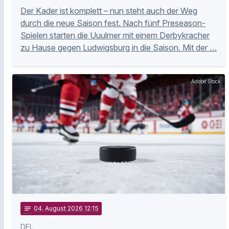
Der Kader ist komplett – nun steht auch der Weg
durch die neue Saison fest. Nach fünf Preseason-
Spielen starten die Uuulmer mit einem Derbykracher
zu Hause gegen Ludwigsburg in die Saison. Mit der …
Adobe Stock
notes
04
. August 2026 12:15
DEL