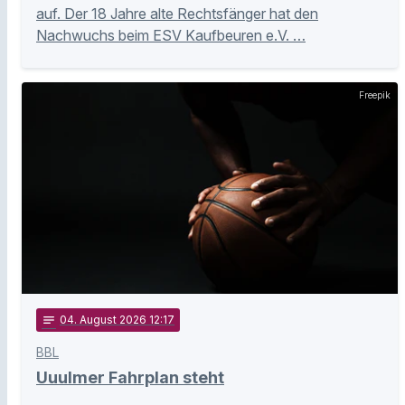
auf. Der 18 Jahre alte Rechtsfänger hat den
Nachwuchs beim ESV Kaufbeuren e.V. …
Freepik
notes
04
. August 2026 12:17
BBL
Uuulmer Fahrplan steht