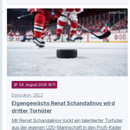
Adobe Stock
notes
04
. August 2026 18:11
Eishockey, DEL2
Eigengewächs Renat Schandalinov wird
dritter Torhüter
Mit Renat Schandalinov rückt ein talentierter Torhüter
aus der eigenen U20-Mannschaft in den Profi-Kader