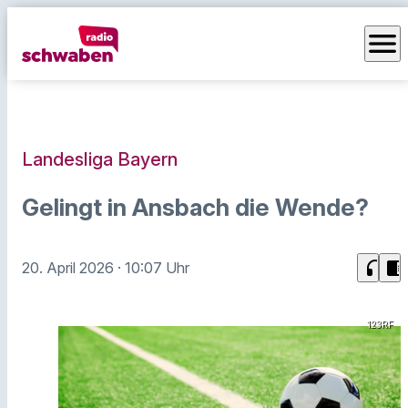
menu
Landesliga Bayern
Gelingt in Ansbach die Wende?
headphones
chrome_reader_mode
20. April 2026
· 10:07 Uhr
123RF