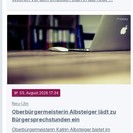
Pixabay
notes
05
. August 2026 17:34
Neu-Ulm
Oberbürgermeisterin Albsteiger lädt zu
Bürgersprechstunden ein
Oberbürgermeisterin Katrin Albsteiger bietet im