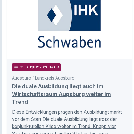
notes
05
. August 2026 18:08
Augsburg / Landkreis Augsburg
Die duale Ausbildung liegt auch im
Wirtschaftsraum Augsburg weiter im
Trend
Diese Entwicklungen prägen den Ausbildungsmarkt
vor dem Start Die duale Ausbildung liegt trotz der
konjunkturellen Krise weiter im Trend. Knapp vier
Wochen vor dem offiziellen Start in das neue …