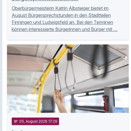
Oberbürgermeisterin Katrin Albsteiger bietet im
August Bürgersprechstunden in den Stadtteilen
Finningen und Ludwigsfeld an. Bei den Terminen
können interessierte Bürgerinnen und Bürger mit …
Freepik
notes
05
. August 2026 17:29