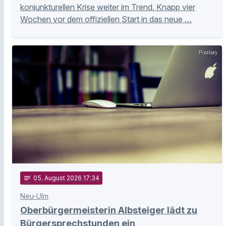
konjunkturellen Krise weiter im Trend. Knapp vier
Wochen vor dem offiziellen Start in das neue …
Pixabay
notes
05
. August 2026 17:34
Neu-Ulm
Oberbürgermeisterin Albsteiger lädt zu
Bürgersprechstunden ein