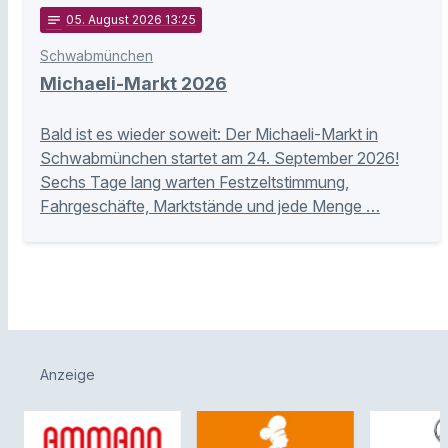
notes
05
. August 2026 13:25
Schwabmünchen
Michaeli-Markt 2026
Bald ist es wieder soweit: Der Michaeli-Markt in
Schwabmünchen startet am 24. September 2026!
Sechs Tage lang warten Festzeltstimmung,
Fahrgeschäfte, Marktstände und jede Menge …
Anzeige