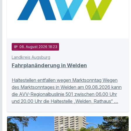
notes
06
. August 2026 18:23
Landkreis Augsburg
Fahrplanänderung in Welden
Haltestellen entfallen wegen Marktsonntag Wegen
des Marktsonntages in Welden am 09.08.2026 kann
die AVV-Regionalbuslinie 501 zwischen 06.00 Uhr
und 20.00 Uhr die Haltestelle „Welden, Rathaus“ …
Stadt Neu-Ulm