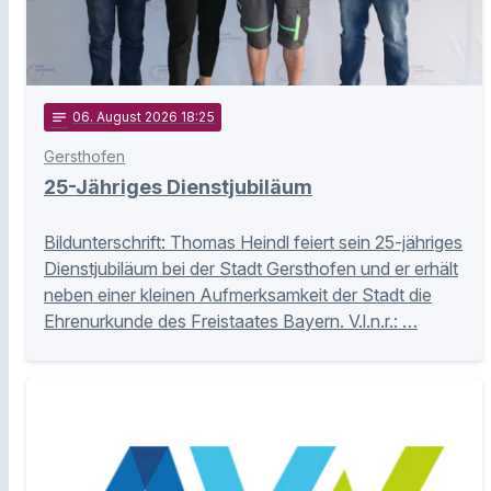
notes
06
. August 2026 18:25
Gersthofen
25-Jähriges Dienstjubiläum
Bildunterschrift: Thomas Heindl feiert sein 25-jähriges
Dienstjubiläum bei der Stadt Gersthofen und er erhält
neben einer kleinen Aufmerksamkeit der Stadt die
Ehrenurkunde des Freistaates Bayern. V.l.n.r.: …