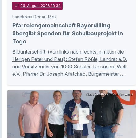
notes
06
. August 2026 18:30
Landkreis Donau-Ries
Pfarreiengemeinschaft Bayerdilling
übergibt Spenden für Schulbauprojekt in
Togo
Bildunterschrift: (von links nach rechts, inmitten die
Heiligen Peter und Paul): Stefan Rößle, Landrat a.D.
und Vorsitzender von 1000 Schulen für unsere Welt
e.V., Pfarrer Dr. Joseph Afatchao, Bürgermeister …
Stadt Gersthofen (Kai Schwarz)