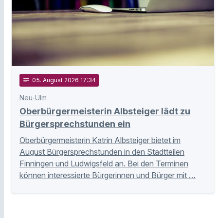
notes
05
. August 2026 17:34
Neu-Ulm
Oberbürgermeisterin Albsteiger lädt zu
Bürgersprechstunden ein
Oberbürgermeisterin Katrin Albsteiger bietet im
August Bürgersprechstunden in den Stadtteilen
Finningen und Ludwigsfeld an. Bei den Terminen
können interessierte Bürgerinnen und Bürger mit …