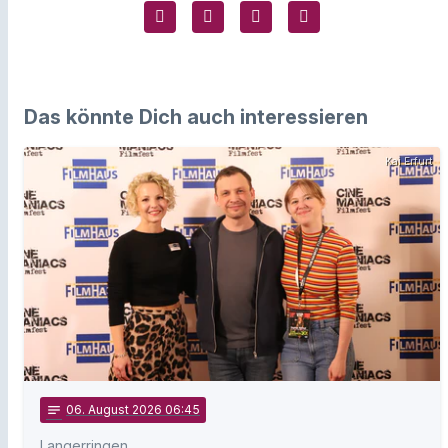
Das könnte Dich auch interessieren
Kai Erfurt
notes
06
. August 2026 06:45
Langerringen