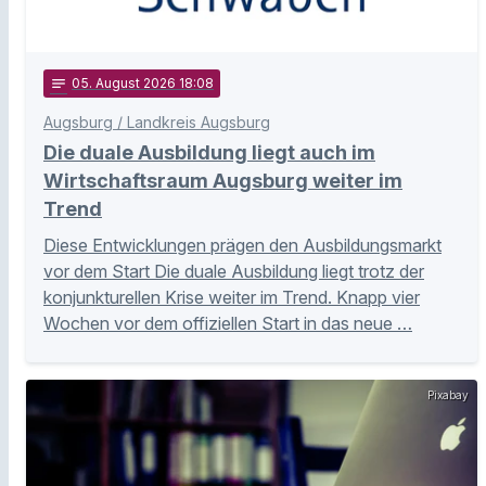
notes
05
. August 2026 18:08
Augsburg / Landkreis Augsburg
Die duale Ausbildung liegt auch im
Wirtschaftsraum Augsburg weiter im
Trend
Diese Entwicklungen prägen den Ausbildungsmarkt
vor dem Start Die duale Ausbildung liegt trotz der
konjunkturellen Krise weiter im Trend. Knapp vier
Wochen vor dem offiziellen Start in das neue …
Pixabay