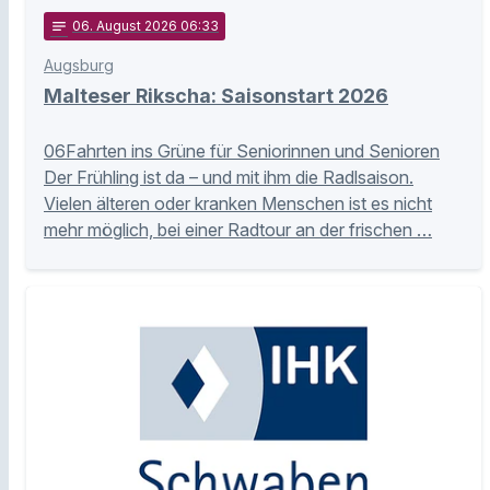
notes
06
. August 2026 06:33
Augsburg
Malteser Rikscha: Saisonstart 2026
06Fahrten ins Grüne für Seniorinnen und Senioren
Der Frühling ist da – und mit ihm die Radlsaison.
Vielen älteren oder kranken Menschen ist es nicht
mehr möglich, bei einer Radtour an der frischen …