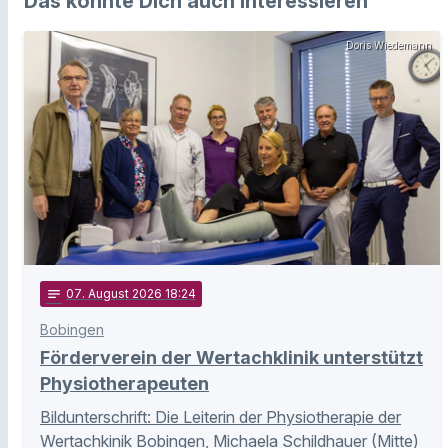
Das könnte Dich auch interessieren
Doris Wiedemann
notes
07
. August 2026 18:24
Bobingen
Förderverein der Wertachklinik unterstützt
Physiotherapeuten
Bildunterschrift: Die Leiterin der Physiotherapie der
Wertachkinik Bobingen, Michaela Schildhauer (Mitte)