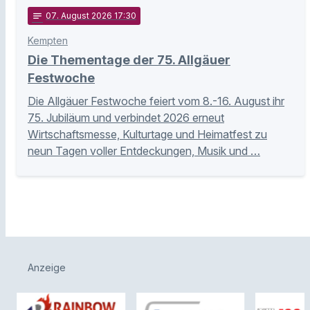
notes
07
. August 2026 17:30
Kempten
Die Thementage der 75. Allgäuer
Festwoche
Die Allgäuer Festwoche feiert vom 8.-16. August ihr
75. Jubiläum und verbindet 2026 erneut
Wirtschaftsmesse, Kulturtage und Heimatfest zu
neun Tagen voller Entdeckungen, Musik und …
Anzeige