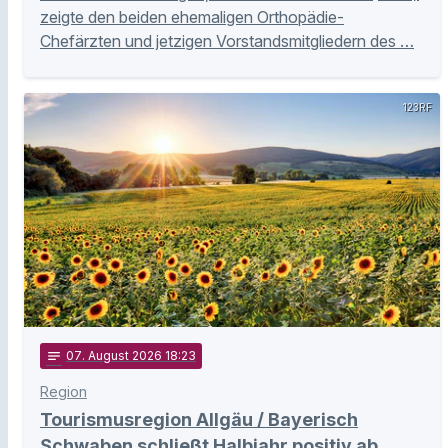
zeigte den beiden ehemaligen Orthopädie-
Chefärzten und jetzigen Vorstandsmitgliedern des …
123RF
notes
07
. August 2026 18:23
Region
Tourismusregion Allgäu / Bayerisch
Schwaben schließt Halbjahr positiv ab