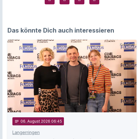
Das könnte Dich auch interessieren
Kai Erfurt
notes
06
. August 2026 06:45
Langerringen