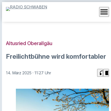
menu
Altusried Oberallgäu
Freilichtbühne wird komfortabler
headphones
chrome_reader_mode
14. März 2025
· 11:27 Uhr