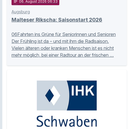
notes
06
. August 2026 06:33
Augsburg
Malteser Rikscha: Saisonstart 2026
06Fahrten ins Grüne für Seniorinnen und Senioren
Der Frühling ist da – und mit ihm die Radlsaison.
Vielen älteren oder kranken Menschen ist es nicht
mehr möglich, bei einer Radtour an der frischen …