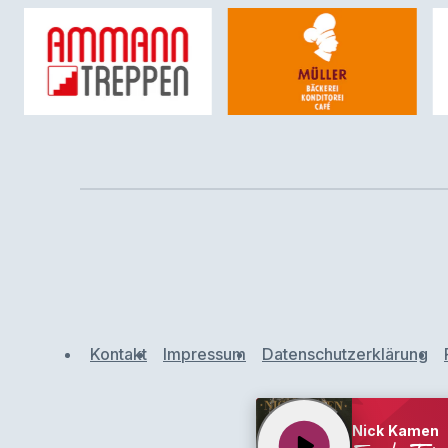
Kontakt
Impressum
Datenschutzerklärung
Nick Kamen
play_arrow