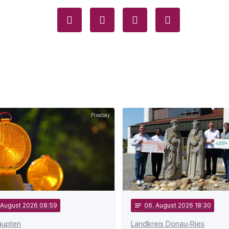
Pixabay
. August 2026 08:59
notes
06
. August 2026 18:30
aupten
Landkreis Donau-Ries