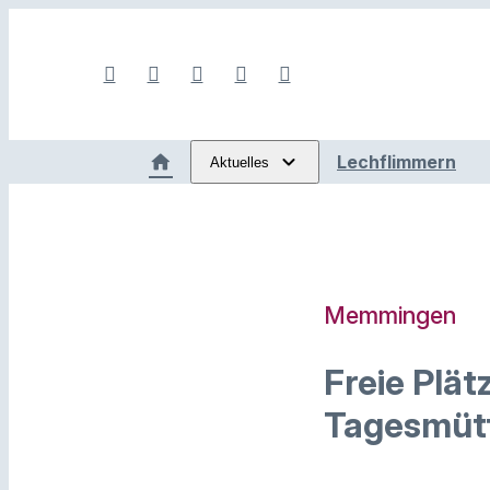
Lechflimmern
Aktuelles
Memmingen
Freie Plät
Tagesmütt