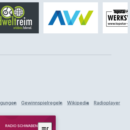
ngungen
Gewinnspielregeln
Wikipedia
Radioplayer
RADIO SCHWABEN
queue_music