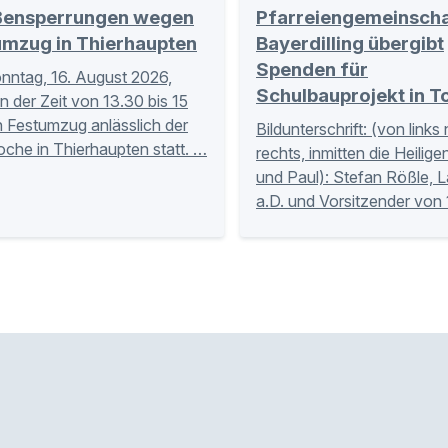
ßensperrungen wegen
Pfarreiengemeinscha
umzug in Thierhaupten
Bayerdilling übergibt
Spenden für
ntag, 16. August 2026,
Schulbauprojekt in T
in der Zeit von 13.30 bis 15
n Festumzug anlässlich der
Bildunterschrift: (von links
che in Thierhaupten statt. …
rechts, inmitten die Heilige
und Paul): Stefan Rößle, L
a.D. und Vorsitzender von