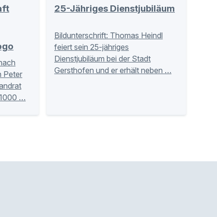
ft
25-Jähriges Dienstjubiläum
Bildunterschrift: Thomas Heindl
ogo
feiert sein 25-jähriges
Dienstjubiläum bei der Stadt
 nach
Gersthofen und er erhält neben …
n Peter
andrat
 1000 …