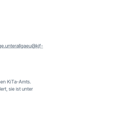
ge.unterallgaeu@kjf-
chen KiTa-Amts.
t, sie ist unter