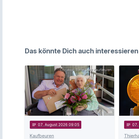
Das könnte Dich auch interessieren
Christoph Rothe Stadt Kaufbeuren
notes
07
. August 2026 09:05
notes
07
Kaufbeuren
Thierh