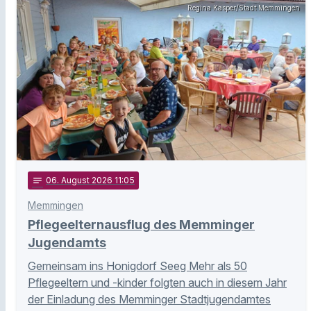
Regina Kasper/Stadt Memmingen
notes
06
. August 2026 11:05
Memmingen
Pflegeelternausflug des Memminger
Jugendamts
Gemeinsam ins Honigdorf Seeg Mehr als 50
Pflegeeltern und -kinder folgten auch in diesem Jahr
der Einladung des Memminger Stadtjugendamtes