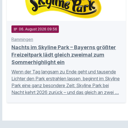
notes
06
. August 2026 09:56
Rammingen
Nachts im Skyline Park – Bayerns größter
Freizeitpark lädt gleich zweimal zum
Sommerhighlight ein
Wenn der Tag langsam zu Ende geht und tausende
Lichter den Park erstrahlen lassen, beginnt im Skyline
Park eine ganz besondere Zeit: Skyline Park bei
Nacht kehrt 2026 zurück – und das gleich an zwei …