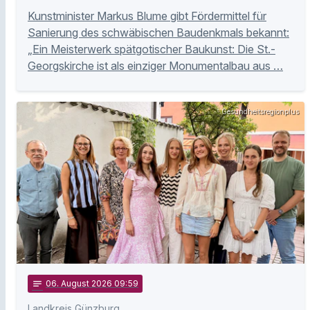
Kunstminister Markus Blume gibt Fördermittel für
Sanierung des schwäbischen Baudenkmals bekannt:
„Ein Meisterwerk spätgotischer Baukunst: Die St.-
Georgskirche ist als einziger Monumentalbau aus …
Gesundheitsregionplus
notes
06
. August 2026 09:59
Landkreis Günzburg