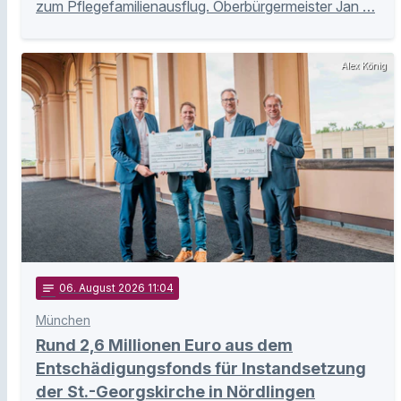
zum Pflegefamilienausflug. Oberbürgermeister Jan …
Alex König
notes
06
. August 2026 11:04
München
Rund 2,6 Millionen Euro aus dem
Entschädigungsfonds für Instandsetzung
der St.-Georgskirche in Nördlingen