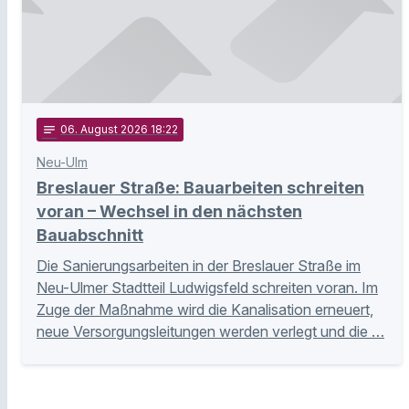
notes
06
. August 2026 18:22
Neu-Ulm
Breslauer Straße: Bauarbeiten schreiten
voran – Wechsel in den nächsten
Bauabschnitt
Die Sanierungsarbeiten in der Breslauer Straße im
Neu-Ulmer Stadtteil Ludwigsfeld schreiten voran. Im
Zuge der Maßnahme wird die Kanalisation erneuert,
neue Versorgungsleitungen werden verlegt und die …