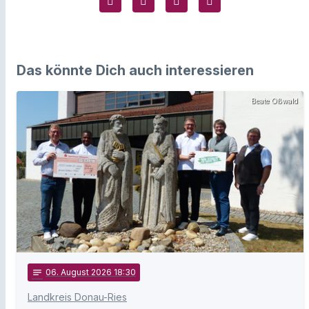
Das könnte Dich auch interessieren
Beate Oßwald
notes
06
. August 2026 18:30
Landkreis Donau-Ries