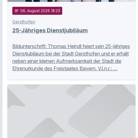
notes
06
. August 2026 18:25
Gersthofen
25-Jähriges Dienstjubiläum
Bildunterschrift: Thomas Heindl feiert sein 25-jähriges
Dienstjubiläum bei der Stadt Gersthofen und er erhält
neben einer kleinen Aufmerksamkeit der Stadt die
Ehrenurkunde des Freistaates Bayern. V.l.n.r.: …