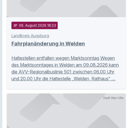
notes
06
. August 2026 18:23
Landkreis Augsburg
Fahrplanänderung in Welden
Haltestellen entfallen wegen Marktsonntag Wegen
des Marktsonntages in Welden am 09.08.2026 kann
die AVV-Regionalbuslinie 501 zwischen 06.00 Uhr
und 20.00 Uhr die Haltestelle „Welden, Rathaus“ …
Stadt Neu-Ulm