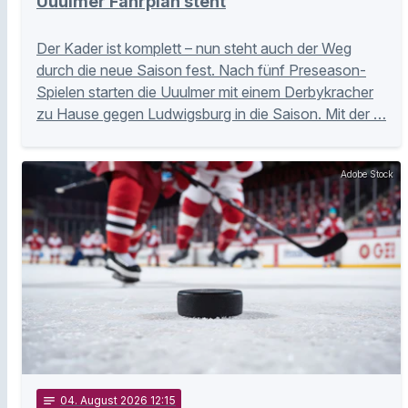
Uuulmer Fahrplan steht
Der Kader ist komplett – nun steht auch der Weg
durch die neue Saison fest. Nach fünf Preseason-
Spielen starten die Uuulmer mit einem Derbykracher
zu Hause gegen Ludwigsburg in die Saison. Mit der …
Adobe Stock
notes
04
. August 2026 12:15