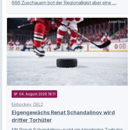
666 Zuschauern bot der Regionalligist aber eine …
Adobe Stock
notes
04
. August 2026 18:11
Eishockey, DEL2
Eigengewächs Renat Schandalinov wird
dritter Torhüter
Mit Renat Schandalinov rückt ein talentierter Torhüter