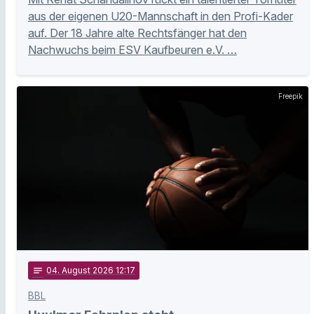
aus der eigenen U20-Mannschaft in den Profi-Kader
auf. Der 18 Jahre alte Rechtsfänger hat den
Nachwuchs beim ESV Kaufbeuren e.V. …
Freepik
notes
04
. August 2026 12:17
BBL