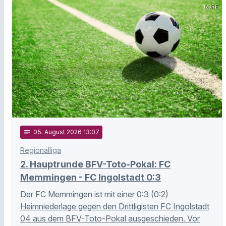
123RF
notes
05
. August 2026 13:07
Regionalliga
2. Hauptrunde BFV-Toto-Pokal: FC
Memmingen - FC Ingolstadt 0:3
Der FC Memmingen ist mit einer 0:3 (0:2)
Heimniederlage gegen den Drittligisten FC Ingolstadt
04 aus dem BFV-Toto-Pokal ausgeschieden. Vor