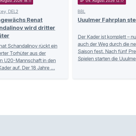
 August 2026 18:11
notes
04
. August 2026 12:17
key, DEL2
BBL
ngewächs Renat
Uuulmer Fahrplan ste
dalinov wird dritter
üter
Der Kader ist komplett – n
auch der Weg durch die n
nat Schandalinov rückt ein
Saison fest. Nach fünf Pr
ierter Torhüter aus der
Spielen starten die Uuulme
n U20-Mannschaft in den
Kader auf. Der 18 Jahre …