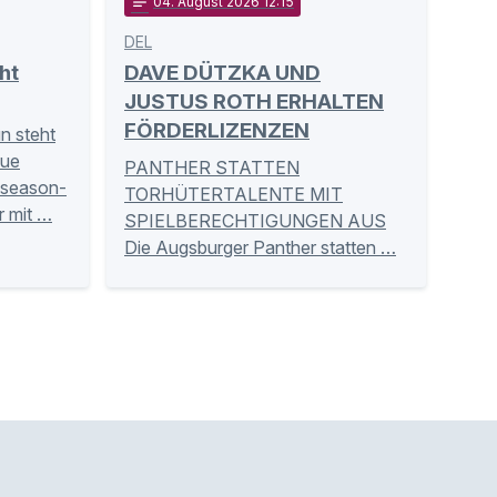
notes
04
. August 2026 12:15
DEL
ht
DAVE DÜTZKA UND
JUSTUS ROTH ERHALTEN
FÖRDERLIZENZEN
un steht
eue
PANTHER STATTEN
eseason-
TORHÜTERTALENTE MIT
r mit …
SPIELBERECHTIGUNGEN AUS
Die Augsburger Panther statten …