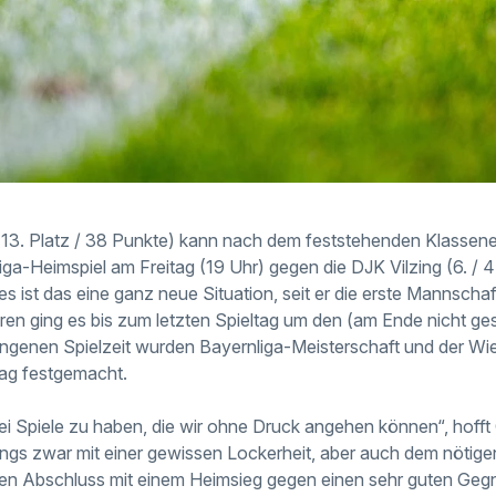
3. Platz / 38 Punkte) kann nach dem feststehenden Klassener
liga-Heimspiel am Freitag (19 Uhr) gegen die DJK Vilzing (6. / 
es ist das eine ganz neue Situation, seit er die erste Mannsch
ren ging es bis zum letzten Spieltag um den (am Ende nicht ge
gangenen Spielzeit wurden Bayernliga-Meisterschaft und der Wie
tag festgemacht.
zwei Spiele zu haben, die wir ohne Druck angehen können“, hoff
ungs zwar mit einer gewissen Lockerheit, aber auch dem nötig
den Abschluss mit einem Heimsieg gegen einen sehr guten Gegn