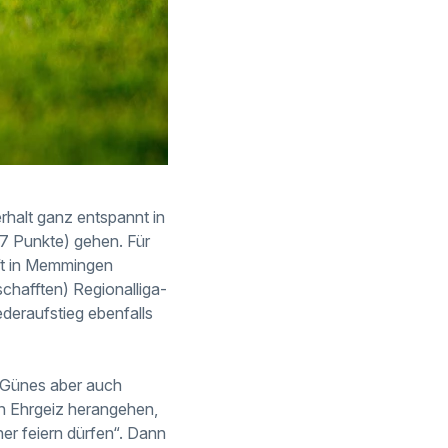
halt ganz entspannt in
47 Punkte) gehen. Für
aft in Memmingen
schafften) Regionalliga-
deraufstieg ebenfalls
t Günes aber auch
en Ehrgeiz herangehen,
er feiern dürfen“. Dann