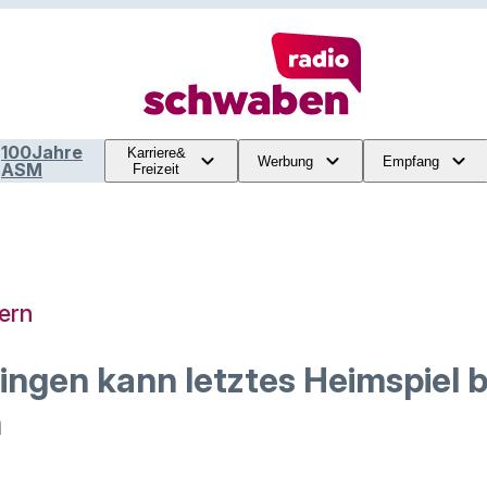
100Jahre
Karriere&
Werbung
Empfang
ASM
Freizeit
ern
gen kann letztes Heimspiel b
n