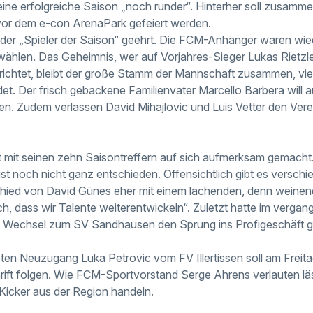
ine erfolgreiche Saison „noch runder“. Hinterher soll zusamm
vor dem e-con ArenaPark gefeiert werden.
 der „Spieler der Saison“ geehrt. Die FCM-Anhänger waren wie
wählen. Das Geheimnis, wer auf Vorjahres-Sieger Lukas Rietzler
berichtet, bleibt der große Stamm der Mannschaft zusammen, vie
t. Der frisch gebackene Familienvater Marcello Barbera will a
eten. Zudem verlassen David Mihajlovic und Luis Vetter den Ve
t mit seinen zehn Saisontreffern auf sich aufmerksam gemacht
 ist noch nicht ganz entschieden. Offensichtlich gibt es versch
chied von David Günes eher mit einem lachenden, denn weine
ch, dass wir Talente weiterentwickeln“. Zuletzt hatte im verga
m Wechsel zum SV Sandhausen den Sprung ins Profigeschäft g
ten Neuzugang Luka Petrovic vom FV Illertissen soll am Fre
rift folgen. Wie FCM-Sportvorstand Serge Ahrens verlauten läss
icker aus der Region handeln.