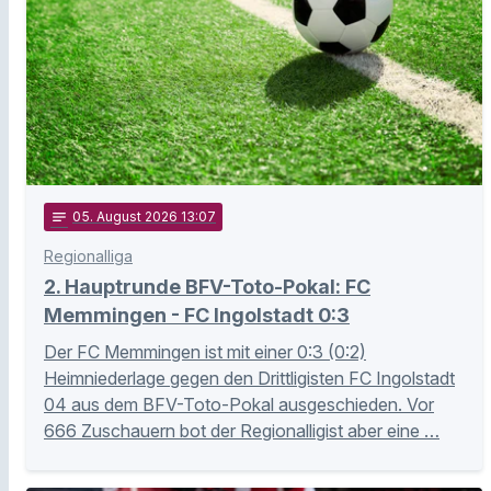
notes
05
. August 2026 13:07
Regionalliga
2. Hauptrunde BFV-Toto-Pokal: FC
Memmingen - FC Ingolstadt 0:3
Der FC Memmingen ist mit einer 0:3 (0:2)
Heimniederlage gegen den Drittligisten FC Ingolstadt
04 aus dem BFV-Toto-Pokal ausgeschieden. Vor
666 Zuschauern bot der Regionalligist aber eine …