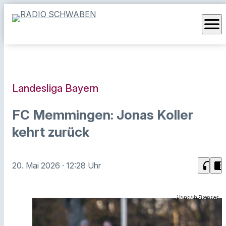
menu
Landesliga Bayern
FC Memmingen: Jonas Koller
kehrt zurück
headphones
chrome_reader_mode
20. Mai 2026
· 12:28 Uhr
Hannah Brenner