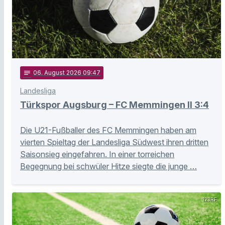
notes
06
. August 2026 09:47
Landesliga
Türkspor Augsburg – FC Memmingen II 3:4
Die U21-Fußballer des FC Memmingen haben am
vierten Spieltag der Landesliga Südwest ihren dritten
Saisonsieg eingefahren. In einer torreichen
Begegnung bei schwüler Hitze siegte die junge …
123RF