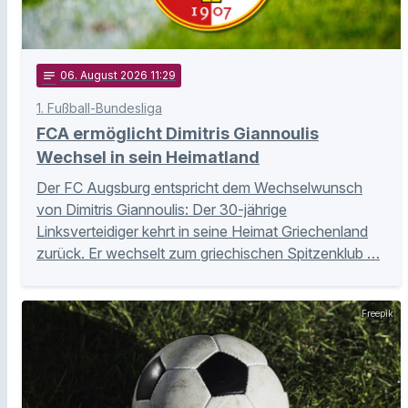
notes
06
. August 2026 11:29
1. Fußball-Bundesliga
FCA ermöglicht Dimitris Giannoulis
Wechsel in sein Heimatland
Der FC Augsburg entspricht dem Wechselwunsch
von Dimitris Giannoulis: Der 30-jährige
Linksverteidiger kehrt in seine Heimat Griechenland
zurück. Er wechselt zum griechischen Spitzenklub …
Freepik