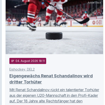
Adobe Stock
notes
04
. August 2026 18:11
Eishockey, DEL2
Eigengewächs Renat Schandalinov wird
dritter Torhüter
Mit Renat Schandalinov rückt ein talentierter Torhüter
aus der eigenen U20-Mannschaft in den Profi-Kader
auf. Der 18 Jahre alte Rechtsfänger hat den