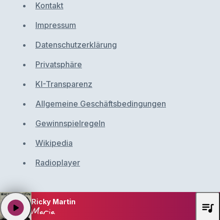
Kontakt
Impressum
Datenschutzerklärung
Privatsphäre
KI-Transparenz
Allgemeine Geschäftsbedingungen
Gewinnspielregeln
Wikipedia
Radioplayer
Ricky Martin
queue_music
play_arrow
Maria