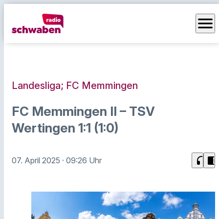
menu
Landesliga; FC Memmingen
FC Memmingen II – TSV
Wertingen 1:1 (1:0)
headphones
chrome_reader_mode
07. April 2025
· 09:26 Uhr