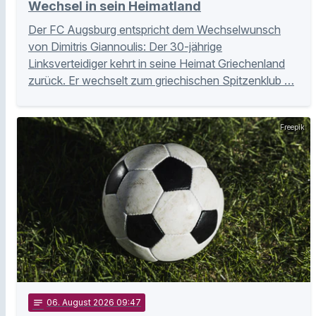
Wechsel in sein Heimatland
Der FC Augsburg entspricht dem Wechselwunsch
von Dimitris Giannoulis: Der 30-jährige
Linksverteidiger kehrt in seine Heimat Griechenland
zurück. Er wechselt zum griechischen Spitzenklub …
Freepik
notes
06
. August 2026 09:47