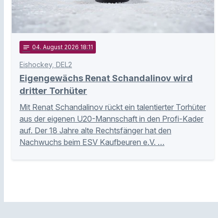
notes
04
. August 2026 18:11
Eishockey, DEL2
Eigengewächs Renat Schandalinov wird
dritter Torhüter
Mit Renat Schandalinov rückt ein talentierter Torhüter
aus der eigenen U20-Mannschaft in den Profi-Kader
auf. Der 18 Jahre alte Rechtsfänger hat den
Nachwuchs beim ESV Kaufbeuren e.V. …