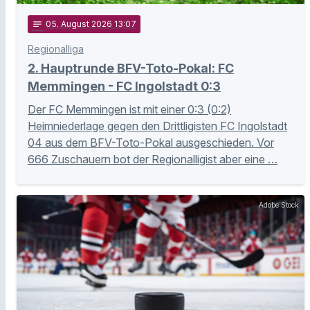
notes
05
. August 2026 13:07
Regionalliga
2. Hauptrunde BFV-Toto-Pokal: FC
Memmingen - FC Ingolstadt 0:3
Der FC Memmingen ist mit einer 0:3 (0:2)
Heimniederlage gegen den Drittligisten FC Ingolstadt
04 aus dem BFV-Toto-Pokal ausgeschieden. Vor
666 Zuschauern bot der Regionalligist aber eine …
Adobe Stock