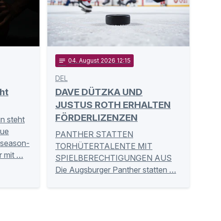
notes
04
. August 2026 12:15
DEL
ht
DAVE DÜTZKA UND
JUSTUS ROTH ERHALTEN
FÖRDERLIZENZEN
un steht
eue
PANTHER STATTEN
eseason-
TORHÜTERTALENTE MIT
r mit …
SPIELBERECHTIGUNGEN AUS
Die Augsburger Panther statten …