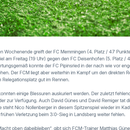
en Wochenende greift der FC Memmingen (4. Platz / 47 Punkte)
iel am Freitag (19 Uhr) gegen den FC Deisenhofen (5. Platz / 
tungsgemäß konnte der FC Pipinsried in der nach wie vor eng
en. Der FCM liegt aber weiterhin im Kampf um den direkten Re
 Relegationsplatz gut im Rennen.
nnten einige Blessuren auskuriert werden. Der zuletzt fehlen
eder zur Verfügung. Auch David Günes und David Remiger tat di
 steht Nico Nollenberger in diesem Spitzenspiel wieder im Kad
frühen Verletzung beim 3:0-Sieg in Landsberg weiter fehlen.
r Macht oben dabeibleiben“, gibt sich FCM-Trainer Matthias Gün