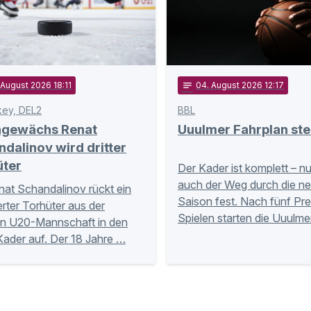
 August 2026 18:11
notes
04
. August 2026 12:17
key, DEL2
BBL
ngewächs Renat
Uuulmer Fahrplan ste
dalinov wird dritter
üter
Der Kader ist komplett – n
auch der Weg durch die n
nat Schandalinov rückt ein
Saison fest. Nach fünf Pr
ierter Torhüter aus der
Spielen starten die Uuulme
n U20-Mannschaft in den
Kader auf. Der 18 Jahre …