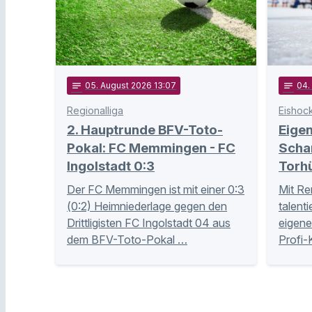
notes
05
. August 2026 13:07
notes
04
.
Regionalliga
Eishoc
2. Hauptrunde BFV-Toto-
Eige
Pokal: FC Memmingen - FC
Schan
Ingolstadt 0:3
Torh
Der FC Memmingen ist mit einer 0:3
Mit Re
(0:2) Heimniederlage gegen den
talent
Drittligisten FC Ingolstadt 04 aus
eigene
dem BFV-Toto-Pokal …
Profi-