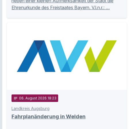
neben einer kleinen Aufmerksamkeit der Stadt die
Ehrenurkunde des Freistaates Bayern. V.l.n.r.: …
notes
06
. August 2026 18:23
Landkreis Augsburg
Fahrplanänderung in Welden