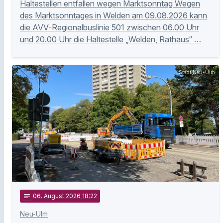
Haltestellen entfallen wegen Marktsonntag Wegen
des Marktsonntages in Welden am 09.08.2026 kann
die AVV-Regionalbuslinie 501 zwischen 06.00 Uhr
und 20.00 Uhr die Haltestelle „Welden, Rathaus“ …
Stadt Neu-Ulm
notes
06
. August 2026 18:22
Neu-Ulm