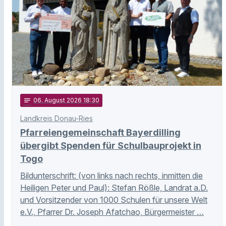
notes
06
. August 2026 18:30
Landkreis Donau-Ries
Pfarreiengemeinschaft Bayerdilling
übergibt Spenden für Schulbauprojekt in
Togo
Bildunterschrift: (von links nach rechts, inmitten die
Heiligen Peter und Paul): Stefan Rößle, Landrat a.D.
und Vorsitzender von 1000 Schulen für unsere Welt
e.V., Pfarrer Dr. Joseph Afatchao, Bürgermeister …