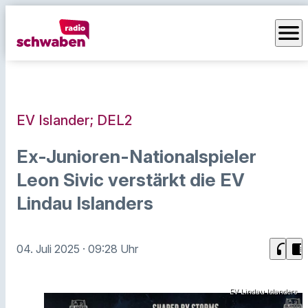
menu
EV Islander; DEL2
Ex-Junioren-Nationalspieler
Leon Sivic verstärkt die EV
Lindau Islanders
headphones
chrome_reader_mode
04. Juli 2025
· 09:28 Uhr
EV Lindau Islanders