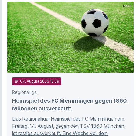
123RF
notes
07
. August 2026 12:29
Regionalliga
Heimspiel des FC Memmingen gegen 1860
München ausverkauft
Das Regionalliga-Heimspiel des FC Memmingen am
Freitag, 14. August, gegen den TSV 1860 München
ist restlos ausverkauft. Eine Woche vor dem