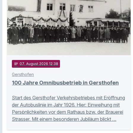
notes
07
. August 2026 12:38
Gersthofen
100 Jahre Omnibusbetrieb in Gersthofen
Start des Gersthofer Verkehrsbetriebes mit Eröffnung
der Autobuslinie im Jahr 1926. Hier: Einweihung mit
Persönlichkeiten vor dem Rathaus bzw. der Brauerei
Strasser. Mit einem besonderen Jubiläum blickt …