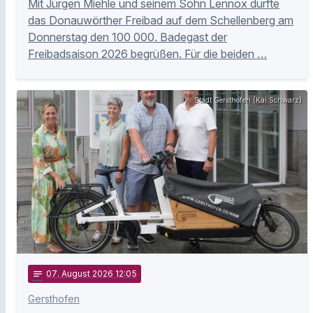
Mit Jürgen Miehle und seinem Sohn Lennox durfte
das Donauwörther Freibad auf dem Schellenberg am
Donnerstag den 100 000. Badegast der
Freibadsaison 2026 begrüßen. Für die beiden …
Stadt Gersthofen (Kai Schwarz)
notes
07
. August 2026 12:05
Gersthofen