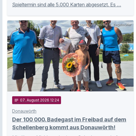
Spieltermin sind alle 5.000 Karten abgesetzt. Es …
Stadt Donauwörth / R. Ziegelmüller
notes
07
. August 2026 12:24
Donauwörth
Der 100 000. Badegast im Freibad auf dem
Schellenberg kommt aus Donauwörth!