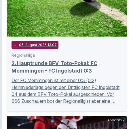
notes
05
. August 2026 13:07
Regionalliga
2. Hauptrunde BFV-Toto-Pokal: FC
Memmingen - FC Ingolstadt 0:3
Der FC Memmingen ist mit einer 0:3 (0:2)
Heimniederlage gegen den Drittligisten FC Ingolstadt
04 aus dem BFV-Toto-Pokal ausgeschieden. Vor
666 Zuschauern bot der Regionalligist aber eine …
Adobe Stock