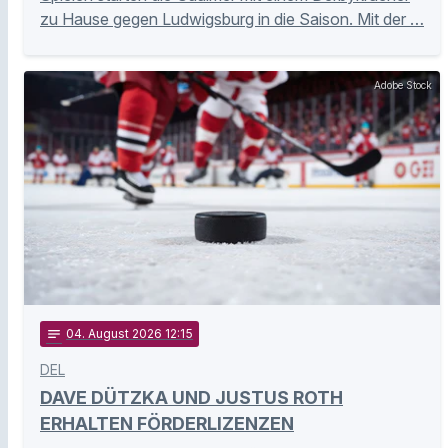
zu Hause gegen Ludwigsburg in die Saison. Mit der …
Adobe Stock
notes
04
. August 2026 12:15
DEL
DAVE DÜTZKA UND JUSTUS ROTH
ERHALTEN FÖRDERLIZENZEN