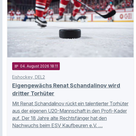
notes
04
. August 2026 18:11
Eishockey, DEL2
Eigengewächs Renat Schandalinov wird
dritter Torhüter
Mit Renat Schandalinov rückt ein talentierter Torhüter
aus der eigenen U20-Mannschaft in den Profi-Kader
auf. Der 18 Jahre alte Rechtsfänger hat den
Nachwuchs beim ESV Kaufbeuren e.V. …