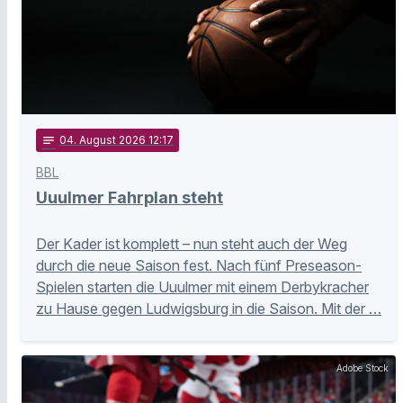
notes
04
. August 2026 12:17
BBL
Uuulmer Fahrplan steht
Der Kader ist komplett – nun steht auch der Weg
durch die neue Saison fest. Nach fünf Preseason-
Spielen starten die Uuulmer mit einem Derbykracher
zu Hause gegen Ludwigsburg in die Saison. Mit der …
Adobe Stock