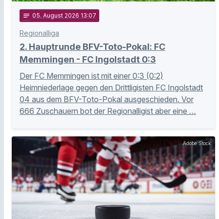
notes
05
. August 2026 13:07
Regionalliga
2. Hauptrunde BFV-Toto-Pokal: FC
Memmingen - FC Ingolstadt 0:3
Der FC Memmingen ist mit einer 0:3 (0:2)
Heimniederlage gegen den Drittligisten FC Ingolstadt
04 aus dem BFV-Toto-Pokal ausgeschieden. Vor
666 Zuschauern bot der Regionalligist aber eine …
Adobe Stock