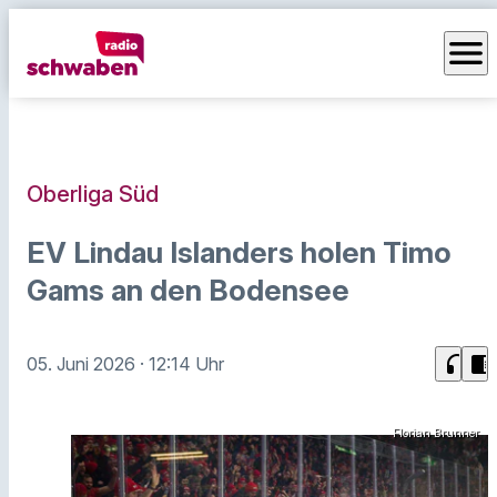
menu
Oberliga Süd
EV Lindau Islanders holen Timo
Gams an den Bodensee
headphones
chrome_reader_mode
05. Juni 2026
· 12:14 Uhr
Florian Brunner