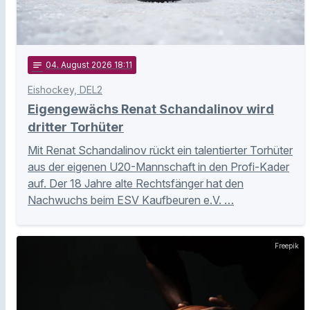
notes
04
. August 2026 18:11
Eishockey, DEL2
Eigengewächs Renat Schandalinov wird
dritter Torhüter
Mit Renat Schandalinov rückt ein talentierter Torhüter
aus der eigenen U20-Mannschaft in den Profi-Kader
auf. Der 18 Jahre alte Rechtsfänger hat den
Nachwuchs beim ESV Kaufbeuren e.V. …
Freepik