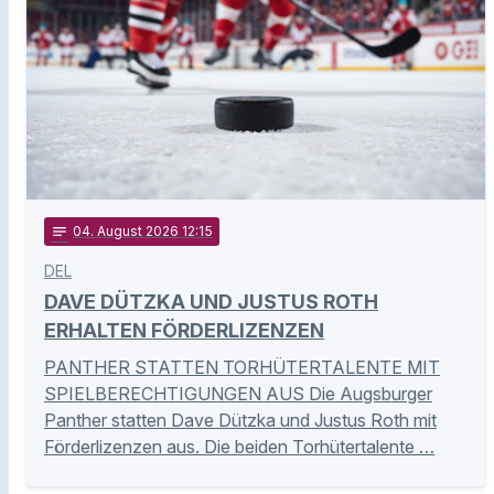
notes
04
. August 2026 12:15
DEL
DAVE DÜTZKA UND JUSTUS ROTH
ERHALTEN FÖRDERLIZENZEN
PANTHER STATTEN TORHÜTERTALENTE MIT
SPIELBERECHTIGUNGEN AUS Die Augsburger
Panther statten Dave Dützka und Justus Roth mit
Förderlizenzen aus. Die beiden Torhütertalente …